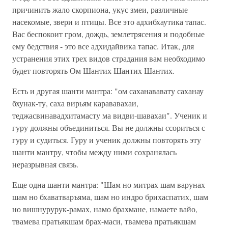
причинить жало скорпиона, укус змеи, различные
насекомые, звери и птицы. Все это адхибхаутика тапас.
Вас беспокоит гром, дождь, землетрясения и подобные
ему бедствия - это все адхидайвика тапас. Итак, для
устранения этих трех видов страдания вам необходимо
будет повторять Ом Шантих Шантих Шантих.
Есть и другая шанти мантра: "ом саханававату саханау
бхунак-ту, саха вирьям карававахаи,
теджасвинавадхитамасту ма видви-шавахаи". Ученик и
гуру должны объединиться. Вы не должны ссориться с
гуру и судиться. Гуру и ученик должны повторять эту
шанти мантру, чтобы между ними сохранялась
неразрывная связь.
Еще одна шанти мантра: "Шам но митрах шам варунах
шам но бхаватваръяма, шам но индро брихаспатих, шам
но вишнурурук-рамах, намо брахмане, намаете вайо,
твамева пратьякшам брах-маси, твамева пратьякшам