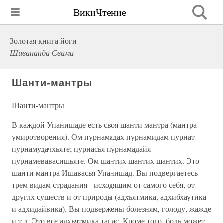
ВикиЧтение
Золотая книга йоги
Шивананда Свами
Шанти-мантры
Шанти-мантры
В каждой Упанишаде есть своя шанти мантра (мантра
умиротворения). Ом пурнамадах пурнамидам пурнат
пурнамудачхьяте; пурнасья пурнамадайя
пурнамевавасишьяте. Ом шантих шантих шантих. Это
шанти мантра Ишавасья Упанишад. Вы подвергаетесь
трем видам страдания - исходящим от самого себя, от
друглх существ и от природы (адхъятмика, адхибхаутика
и адхидайвика). Вы подвержены болезням, голоду, жажде
и т.д. Это все адхъятмика тапас. Кроме того, боль может