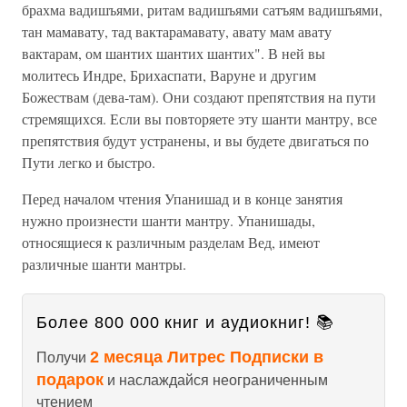
брахма вадишъями, ритам вадишъями сатъям вадишъями,
тан мамавату, тад вактарамавату, авату мам авату
вактарам, ом шантих шантих шантих". В ней вы
молитесь Индре, Брихаспати, Варуне и другим
Божествам (дева-там). Они создают препятствия на пути
стремящихся. Если вы повторяете эту шанти мантру, все
препятствия будут устранены, и вы будете двигаться по
Пути легко и быстро.
Перед началом чтения Упанишад и в конце занятия
нужно произнести шанти мантру. Упанишады,
относящиеся к различным разделам Вед, имеют
различные шанти мантры.
Более 800 000 книг и аудиокниг! 📚
2 месяца Литрес Подписки в
Получи
подарок
и наслаждайся неограниченным
чтением