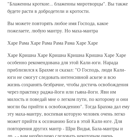
"Блаженны кроткие... блаженны миротворцы". Вы также
будете расти в добродетели и кротости.
Вы можете повторять любое имя Господа, какое
пожелаете, любую мантру. Но маха-мантра
Харе Рама Харе Рама Рама Рама Харе Харе
Харе Кришна Харе Кришна Кришна Кришна Харе Харе
особенно рекомендована для этой Кали-юги. Нарада
приблизился к Брахме и сказал: "О Господь, люди Кали-
юги не смогут следовать интенсивной аскезе и всю
жизнь сохранять безбрачие, чтобы достичь освобождения
через практику раджа-йоги или гьяна-йоги. Яви им
милость и поведай мне о легком пути, по которому и они
могли бы прийти к освобождению". Тогда Брахма дал ему
эту маха-мантру, воспевая которую человек очень легко
может прийти к осознанию Бога в этой Кали-юге. Для
повторения других мантр - Шри Видья, Бала-мантры и
др, - - вам необходимо следовать некоторым очень