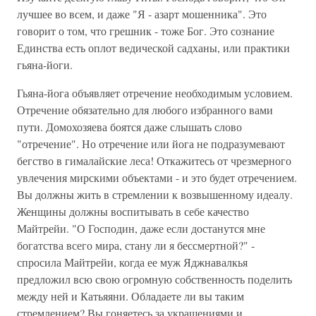
лучшее во всем, и даже "Я - азарт мошенника". Это
говорит о том, что грешник - тоже Бог. Это сознание
Единства есть оплот ведической садханы, или практики
гьяна-йоги.
Гьяна-йога объявляет отречение необходимым условием.
Отречение обязательно для любого избранного вами
пути. Домохозяева боятся даже слышать слово
"отречение". Но отречение или йога не подразумевают
бегство в гималайские леса! Откажитесь от чрезмерного
увлечения мирскими объектами - и это будет отречением.
Вы должны жить в стремлении к возвышенному идеалу.
Женщины должны воспитывать в себе качество
Майтрейи. "О Господин, даже если достанутся мне
богатства всего мира, стану ли я бессмертной?" -
спросила Майтрейи, когда ее муж Яджнавалкья
предложил всю свою огромную собственность поделить
между ней и Катьяяни. Обладаете ли вы таким
стремлением? Вы гоняетесь за украшениями и