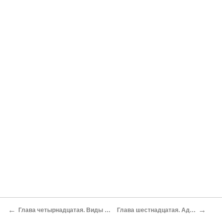
←
→
Глава четырнадцатая. Виды освобождения
Глава шестнадцатая. Адхьятма-йога