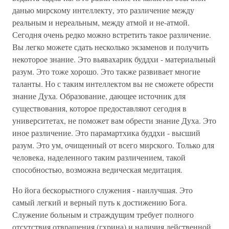
данью мирскому интеллекту, это различение между
реальным и нереальным, между атмой и не-атмой.
Сегодня очень редко можно встретить такое различение.
Вы легко можете сдать несколько экзаменов и получить
некоторое знание. Это вьявахарик буддхи - материальный
разум. Это тоже хорошо. Это также развивает многие
таланты. Но с таким интеллектом вы не сможете обрести
знание Духа. Образование, дающее источник для
существования, которое предоставляют сегодня в
университетах, не поможет вам обрести знание Духа. Это
иное различение. Это парамартхика буддхи - высший
разум. Это ум, очищенный от всего мирского. Только для
человека, наделенного таким различением, такой
способностью, возможна ведическая медитация.
Но йога бескорыстного служения - наилучшая. Это
самый легкий и верный путь к достижению Бога.
Служение больным и страждущим требует полного
отсутствия отвращения (гхрина) и наличия действенной