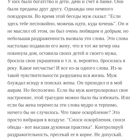
У них было богатство и дети, дачи и счет в банке. Они
были преданы друг другу. Однажды они немного
повздорили. Во время этой беседы муж сказал: "Если
здесь тебе неспокойно, можешь идти, куда хочешь". Он и
не мыслил об этом, он был очень любящим и добрым, но
небольшая раздраженность вызвала эти слова. Эти слова
настолько подавили его жену, что в тот же вечер она
покинула дом, оставила своих детей и своего мужа,
бросила свои украшения и т.п. и, вероятно, бросилась в
реку. Какое несчастье! И все из-за одного слова. Из-за
такой чувствительности разрушена вся жизнь. Муж
блуждал всюду в поисках жены. Он приходил и в мой
ашрам. Но бесполезно. Если бы муж контролировал свое
настроение, этой трагедии можно было бы избежать. Или
если бы жена перенесла эти слова мудро и терпимо,
ничего бы не случилось. Что такое оскорбление? Это
просто вибрация в воздухе. "Сноси оскорбления, сноси
обиды - вот высшая духовная практика". Контролируй
раздражительность, пресекай ее в корне. Не допускай,