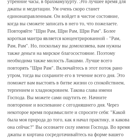
утренние часы, в брахмамухурту. Это лучшее время для
джапы и медитации. Ум очень скоро станет
единонаправленным. Он войдет в чистое состояние,
когда вы сможете записать в него то, что пожелаете.
Повторяйте "Шри Рам, Шри Рам, Шри Рам". Более
короткая мантра является концентрированной - "Рам,
Рам, Рам". Но, поскольку вы домохозяева, вам нужны
также деньги на мирское благосостояние. Поэтому
необходима также милость Лакшми. Лучше всего
повторять "Шри Рам". Включайтесь в этот поток рано
утром, тогда вы сохраните его в течение всего дня. Это
поможет вам выстоять в битве жизни со спокойствием,
терпением и хладнокровием. Такова слава имени
Господа. Вы можете сами ощутить ее. Начните
повторение и воспевание с сегодняшнего дня. Через
некоторое время поразмыслите и спросите себя: "Какой
была моя природа до того, как я начал практику, и какова
она сейчас?" Вы осознаете силу имени Господа. Во время
джапы и киртана сосредотачивайтесь на форме вашего