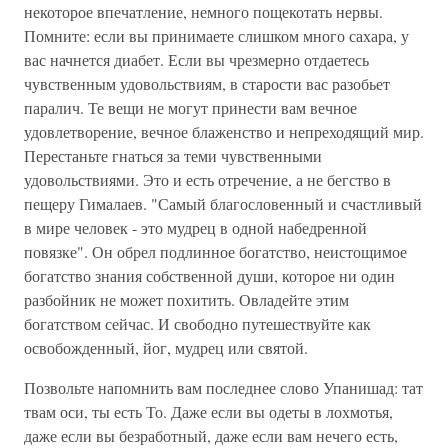
некоторое впечатление, немного пощекотать нервы.
Помните: если вы принимаете слишком много сахара, у
вас начнется диабет. Если вы чрезмерно отдаетесь
чувственным удовольствиям, в старости вас разобьет
паралич. Те вещи не могут принести вам вечное
удовлетворение, вечное блаженство и непреходящий мир.
Перестаньте гнаться за теми чувственными
удовольствиями. Это и есть отречение, а не бегство в
пещеру Гималаев. "Самый благословенный и счастливый
в мире человек - это мудрец в одной набедренной
повязке". Он обрел подлинное богатство, неистощимое
богатство знания собственной души, которое ни один
разбойник не может похитить. Овладейте этим
богатством сейчас. И свободно путешествуйте как
освобожденный, йог, мудрец или святой.
Позвольте напомнить вам последнее слово Упанишад: тат
твам оси, ты есть То. Даже если вы одеты в лохмотья,
даже если вы безработный, даже если вам нечего есть,