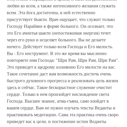
любви ко всем, а также интенсивного желания служить
всем. Эта йога достаточна, в ней естественно
присутствует бхакти. Врач ощущает, что служит только
Господу Нарайяне в форме больного. Он осознает, что
это Его ачинтья шакти (непостижимая энергия) течет
через его руки и исцеляет больного. Вы не делаете
ничего. Действует только воля Господа и Его милость.
Вы - Его инструмент. В это же время вы мысленно
повторяете имя Господа: "Шри Рам, Шри Рам, Шри Рам".
Это приведет к щедрому излиянию Его милости на вас.
Такое сочетание даст вам возможность достичь очень
быстрого духовного прогресса и реализовать цель жизни
здесь и сейчас. Такое бескорыстное служение очистит
сердце. Только в нем произойдет нисхождение света
Господа. Высшее знание, атма-гъяна, само взойдет в
вашем сердце. Вам не нужно изучать тексты Веданты и
практиковать медитацию. Сама эта практика очень скоро
приведет вас к цели, и постижение истин Веданты