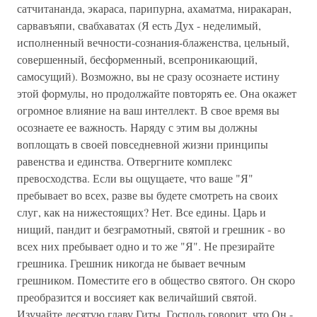
сатчитананда, экараса, парипурна, ахаматма, ниракаран,
сарвавъяпи, свабхаватах (Я есть Дух - неделимый,
исполненный вечности-сознания-блаженства, цельный,
совершенный, бесформенный, всепроникающий,
самосущий). Возможно, вы не сразу осознаете истину
этой формулы, но продолжайте повторять ее. Она окажет
огромное влияние на ваш интеллект. В свое время вы
осознаете ее важность. Наряду с этим вы должны
воплощать в своей повседневной жизни принципы
равенства и единства. Отвергните комплекс
превосходства. Если вы ощущаете, что ваше "Я"
пребывает во всех, разве вы будете смотреть на своих
слуг, как на нижестоящих? Нет. Все едины. Царь и
нищий, пандит и безграмотный, святой и грешник - во
всех них пребывает одно и то же "Я". Не презирайте
грешника. Грешник никогда не бывает вечным
грешником. Поместите его в общество святого. Он скоро
преобразится и воссияет как величайший святой.
Изучайте десятую главу Гиты. Господь говорит, что Он -