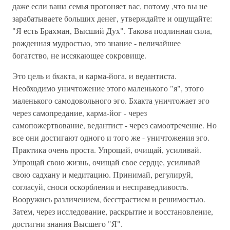
даже если ваша семья прогоняет вас, потому ,что вы не
зарабатываете больших денег, утверждайте и ощущайте:
"Я есть Брахман, Высший Дух". Такова подлинная сила,
рожденная мудростью, это знание - величайшее
богатство, не иссякающее сокровище.
Это цель и бхакта, и карма-йога, и ведантиста.
Необходимо уничтожение этого маленького "я", этого
маленького самодовольного эго. Бхакта уничтожает эго
через самопредание, карма-йог - через
самопожертвование, ведантист - через самоотречение. Но
все они достигают одного и того же - уничтожения эго.
Практика очень проста. Упрощай, очищай, усиливай.
Упрощай свою жизнь, очищай свое сердце, усиливай
свою садхану и медитацию. Принимай, регулируй,
согласуй, сноси оскорбления и несправедливость.
Вооружись различением, бесстрастием и решимостью.
Затем, через исследование, раскрытие и восстановление,
достигни знания Высшего "Я".