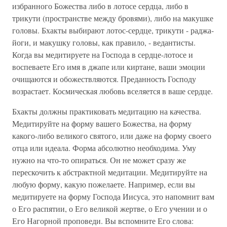
избранного Божества либо в лотосе сердца, либо в
трикути (пространстве между бровями), либо на макушке
головы. Бхакты выбирают лотос-сердце, трикути - раджа-
йоги, и макушку головы, как правило, - ведантисты.
Когда вы медитируете на Господа в сердце-лотосе и
воспеваете Его имя в джапе или киртане, ваши эмоции
очищаются и обожествляются. Преданность Господу
возрастает. Космическая любовь вселяется в ваше сердце.
Бхакты должны практиковать медитацию на качества.
Медитируйте на форму вашего Божества, на форму
какого-либо великого святого, или даже на форму своего
отца или идеала. Форма абсолютно необходима. Уму
нужно на что-то опираться. Он не может сразу же
перескочить к абстрактной медитации. Медитируйте на
любую форму, какую пожелаете. Например, если вы
медитируете на форму Господа Иисуса, это напомнит вам
о Его распятии, о Его великой жертве, о Его учении и о
Его Нагорной проповеди. Вы вспомните Его слова: