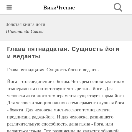
ВикиЧтение
Золотая книга йоги
Шивананда Свами
Глава пятнадцатая. Сущность йоги
и веданты
Глава пятнадцатая. Сущность йоги и веданты
Йога - это соединение с Богом. Четырем основным типам
темперамента соответствуют четыре типа йоги. Для
человека активного темперамента существует карма-йога.
Для человека эмоционального темперамента лучшая йога
- бхакти. Для человека мистического темперамента
предписана раджа-йога. И для человека, развившего
различительную способность, дана гьяна - йога, или
веданта-садха-на. Это различение не является обычной