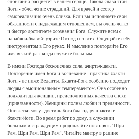
спонтанно расцветет в вашем сердце. Такова слава этой
йоги - облегчение страданий. Для врачей и сестер
самореализация очень близка. Если вы исполняете свои
обязанности с надлежащим отношением, вы очень легко
и быстро достигнете осознания Бога. Служите всем с
нарайяна-бхавой: узрите Господа во всех. Ощущайте себя
инструментом в Его руках. И мысленно повторяйте Его
имя всякий раз, когда служите больным.
В имени Господа бесконечная сила, ачиртья-шакти.
Повторение имен Бога и воспевание - практика бхакти-
йоги - не ниже Веданты. Бхакти-йога особенно подходит
людям с эмоциональным темпераментом. Она особенно
подходит для женщин, преисполненных качества снехи
(привязанности). Женщины полны любви и преданности.
Они легко могут достичь Бога благодаря практике
бхакти-йоги. Во время работ по дому, в служении
больным и страждущим продолжайте повторять "Шри
Рам, Шри Рам, Шри Рам". Читайте мантру в ранние