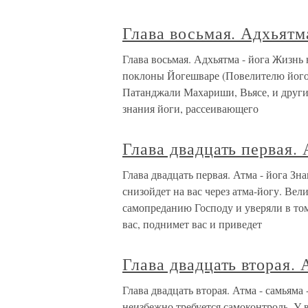
Глава восьмая. Адхьятма
Глава восьмая. Адхьятма - йога Жизнь
поклоны Йогешваре (Повелителю його
Патанджали Махариши, Вьясе, и друг
знания йоги, рассеивающего
Глава двадцать первая. 
Глава двадцать первая. Атма - йога Зн
снизойдет на вас через атма-йогу. Ве
самопреданию Господу и уверяли в том
вас, поднимет вас и приведет
Глава двадцать вторая. 
Глава двадцать вторая. Атма - самьяма
неизбежно требуется самоконтроль. У