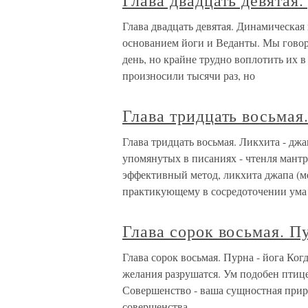
Глава двадцать девятая
Глава двадцать девятая. Динамическая
основанием йоги и Веданты. Мы гово
день, но крайне трудно воплотить их в
произносили тысячи раз, но
Глава тридцать восьмая.
Глава тридцать восьмая. Ликхита - дж
упомянутых в писаниях - чтенля мантр в
эффективный метод, ликхита джапа (м
практикующему в сосредоточении ума
Глава сорок восьмая. Пу
Глава сорок восьмая. Пурна - йога Ко
желания разрушатся. Ум подобен птице,
Совершенство - ваша сущностная приро
совершенства.