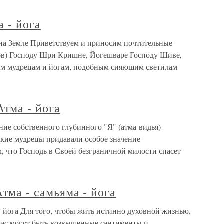
 - йога
 на Земле Приветствуем и приносим почтительные
в) Господу Шри Кришне, Йогешваре Господу Шиве,
им мудрецам и йогам, подобным сияющим светилам
Атма - йога
ание собственного глубинного "Я" (атма-видья)
ликие мудрецы придавали особое значение
, что Господь в Своей безграничной милости спасет
Атма - самьяма - йога
 - йога Для того, чтобы жить истинно духовной жизнью,
 вас могут быть возвышенные сантименты и