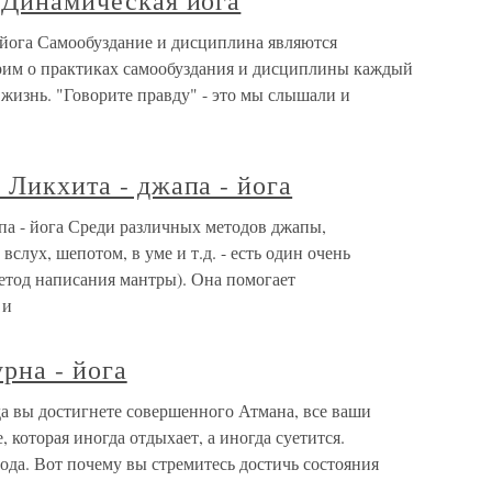
. Динамическая йога
 йога Самообуздание и дисциплина являются
рим о практиках самообуздания и дисциплины каждый
 жизнь. "Говорите правду" - это мы слышали и
 Ликхита - джапа - йога
апа - йога Среди различных методов джапы,
слух, шепотом, в уме и т.д. - есть один очень
етод написания мантры). Она помогает
 и
рна - йога
гда вы достигнете совершенного Атмана, все ваши
 которая иногда отдыхает, а иногда суетится.
да. Вот почему вы стремитесь достичь состояния