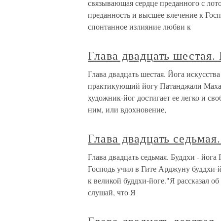
связывающая сердце преданного с лото
преданность и высшее влечение к Госп
спонтанное излияние любви к
Глава двадцать шестая.
Глава двадцать шестая. Йога искусства
практикующий йогу Патанджали Махар
художник-йог достигает ее легко и св
ним, или вдохновение,
Глава двадцать седьмая.
Глава двадцать седьмая. Буддхи - йог
Господь учил в Гите Арджуну буддхи-
к великой буддхи-йоге."Я рассказал об
слушай, что Я