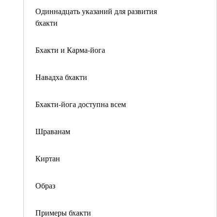
Одиннадцать указаний для развития
бхакти
Бхакти и Карма-йога
Навадха бхакти
Бхакти-йога доступна всем
Шраванам
Киртан
Образ
Примеры бхакти