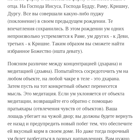
отца. На Господа Иисуса, Господа Будду, Раму, Кришну,
Дургу. Все вы совершали какую-либо пуджу
(поклонение) в своем предыдущем рождении. Те
впечатления сохранились. В этом рождении ум одних
непроизвольно устремляется к Раме, ум других - к Деви,
третьих - к Кришне. Таким образом вы сможете найти
избранное Божество (ишта девату).
Поясним различие между концентрацией (дхарана) и
медитацией (дхьяна). Попытайтесь сосредоточить ум на
любом объекте, на любой чакре в теле - это дхарана.
Затем пусть на тот конкретный объект перенесется
мысль. Это медитация. Если ум уклоняется от объекта
медитации, возвращайте его обратно с помощью
пратьяхары (отвлечения чувств от объектов). Ваша
лошадь убегает на чужой двор; вы должны будете вернуть
ее назад и предупредить новый побег тем, что обеспечите
ей вкусный корм в своем доме. Но даже тогда порочный
ум будет разбегаться в разных направлениях. Вам нужно