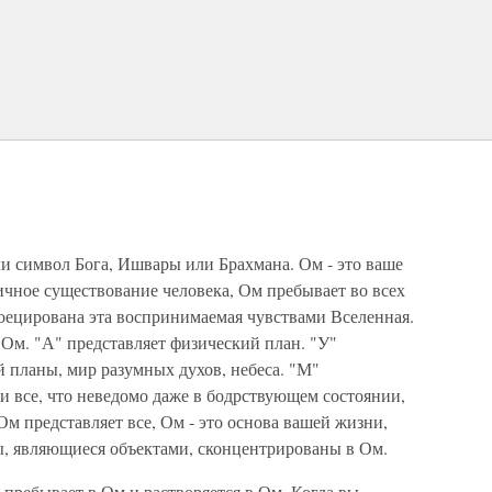
 символ Бога, Ишвары или Брахмана. Ом - это ваше
ичное существование человека, Ом пребывает во всех
ецирована эта воспринимаемая чувствами Вселенная.
 Ом. "А" представляет физический план. "У"
 планы, мир разумных духов, небеса. "М"
 и все, что неведомо даже в бодрствующем состоянии,
 Ом представляет все, Ом - это основа вашей жизни,
ры, являющиеся объектами, сконцентрированы в Ом.
 пребывает в Ом и растворяется в Ом. Когда вы