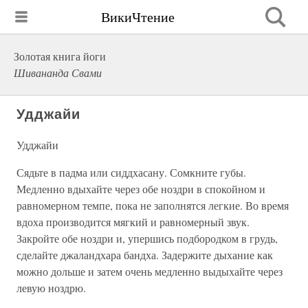
ВикиЧтение
Золотая книга йоги
Шивананда Свами
Удджайи
Удджайи
Сядьте в падма или сиддхасану. Сомкните губы.
Медленно вдыхайте через обе ноздри в спокойном и
равномерном темпе, пока не заполнятся легкие. Во время
вдоха производится мягкий и равномерный звук.
Закройте обе ноздри и, упершись подбородком в грудь,
сделайте джаландхара бандха. Задержите дыхание как
можно дольше и затем очень медленно выдыхайте через
левую ноздрю.