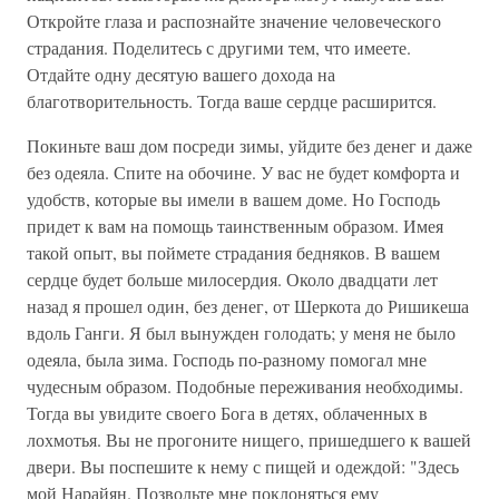
Откройте глаза и распознайте значение человеческого
страдания. Поделитесь с другими тем, что имеете.
Отдайте одну десятую вашего дохода на
благотворительность. Тогда ваше сердце расширится.
Покиньте ваш дом посреди зимы, уйдите без денег и даже
без одеяла. Спите на обочине. У вас не будет комфорта и
удобств, которые вы имели в вашем доме. Но Господь
придет к вам на помощь таинственным образом. Имея
такой опыт, вы поймете страдания бедняков. В вашем
сердце будет больше милосердия. Около двадцати лет
назад я прошел один, без денег, от Шеркота до Ришикеша
вдоль Ганги. Я был вынужден голодать; у меня не было
одеяла, была зима. Господь по-разному помогал мне
чудесным образом. Подобные переживания необходимы.
Тогда вы увидите своего Бога в детях, облаченных в
лохмотья. Вы не прогоните нищего, пришедшего к вашей
двери. Вы поспешите к нему с пищей и одеждой: "Здесь
мой Нарайян. Позвольте мне поклоняться ему