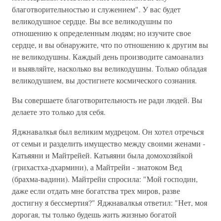
благотворительностью и служением". У вас будет
великодушное сердце. Вы все великодушны по
отношению к определенным людям; но изучите свое
сердце, и вы обнаружите, что по отношению к другим вы
не великодушны. Каждый день производите самоанализ
и выявляйте, насколько вы великодушны. Только обладая
великодушием, вы достигнете космического сознания.
Вы совершаете благотворительность не ради людей. Вы
делаете это только для себя.
Яджнавалкья был великим мудрецом. Он хотел отречься
от семьи и разделить имущество между своими женами -
Катьяяни и Майтрейей. Катьяяни была домохозяйкой
(грихастха-дхармини), а Майтрейи - знатоком Вед
(брахма-вадини). Майтрейи спросила: "Мой господин,
даже если отдать мне богатства трех миров, разве
достигну я бессмертия?" Яджнавалкья ответил: "Нет, моя
дорогая, ты только будешь жить жизнью богатой