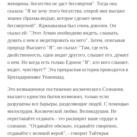
женщины; богатство не даст бессмертия". Тогда она
сказала: "Я не хочу этого богатства; открой мне высшее
знание (брахма-видъя), которое сделает меня
бессмертной". Яджнавалкья был очень доволен. Он
сказал ей: "Этот Атман необходимо видеть, слышать,
думать о нем и медитировать на него". Затем, описывая
природу Высшего "Я", он сказал: "Там, где есть
двойственность, один видит другого, слышит его, думает
о нем. Но когда есть только Единое "Я", кто кого слышит,
видит, чувствует?" Эта прекрасная история приводится в
Брихадараньяке Упанишад.
Это возвышенное постижение космического Сознания,
высшего единства бытия возможно, только если
разрушены все барьеры, разделяющие людей. С помощью
милосердия. Космической любви. Великодушия. Не
переставайте отдавать - это расширит ваше сердце и
сознание. "Отдавайте обильно, отдавайте смиренно,
отдавайте с великой верой", - говорит Тайтирья