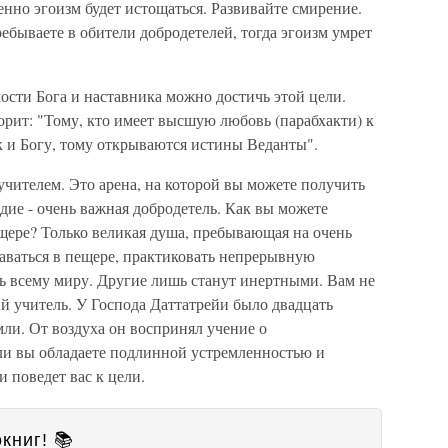
пенно эгоизм будет истощаться. Развивайте смирение.
бываете в обители добродетелей, тогда эгоизм умрет
лости Бога и наставника можно достичь этой цели.
ит: "Тому, кто имеет высшую любовь (парабхакти) к
ак и Богу, тому открываются истины Веданты".
чителем. Это арена, на которой вы можете получить
дие - очень важная добродетель. Как вы можете
пещере? Только великая душа, пребывающая на очень
аваться в пещере, практиковать непрерывную
ь всему миру. Другие лишь станут инертными. Вам не
й учитель. У Господа Даттатрейи было двадцать
мли. От воздуха он воспринял учение о
ли вы обладаете подлинной устремленностью и
и поведет вас к цели.
книг! 📚