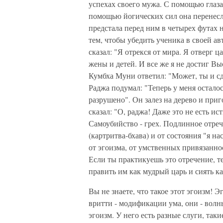
успехах своего мужа. С помощью глаз
помощью йогических сил она перенесл
предстала перед ним в четырех футах н
тем, чтобы убедить ученика в своей а
сказал: "Я отрекся от мира. Я отверг ц
жены и детей. И все же я не достиг В
Кумбха Муни ответил: "Может, ты и сде
Раджа подумал: "Теперь у меня остало
разрушено". Он залез на дерево и приг
сказал: "О, раджа! Даже это не есть 
Самоубийство - грех. Подлинное отрече
(картритва-бхава) и от состояния "я н
от эгоизма, от умственных привязанн
Если ты практикуешь это отречение, т
править им как мудрый царь и сиять к
Вы не знаете, что такое этот эгоизм! Э
вритти - модификации ума, они - волн
эгоизм. У него есть разные слуги, таки