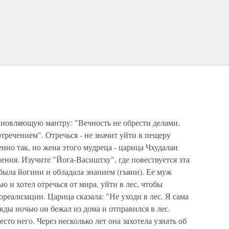
новляющую мантру: "Вечность не обрести делами,
тречением". Отречься - не значит уйти в пещеру
но так, но жена этого мудреца - царица Чхудалаи
ения. Изучите "Йога-Васиштху", где повествуется эта
была йогини и обладала знанием (гьяни). Ее муж
 и хотел отречься от мира, уйти в лес, чтобы
ореализации. Царица сказала: "Не уходи в лес. Я сама
жды ночью он бежал из дома и отправился в лес.
то него. Через несколько лет она захотела узнать об