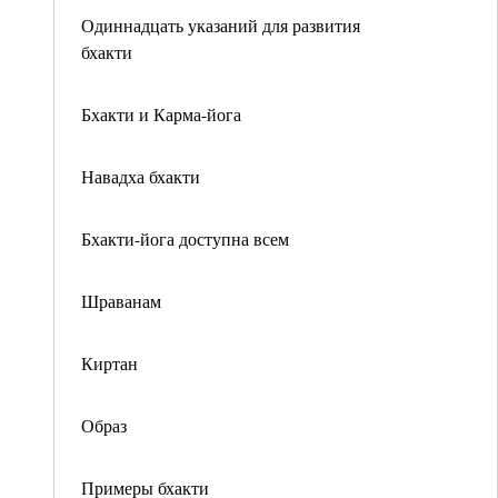
Одиннадцать указаний для развития
бхакти
Бхакти и Карма-йога
Навадха бхакти
Бхакти-йога доступна всем
Шраванам
Киртан
Образ
Примеры бхакти