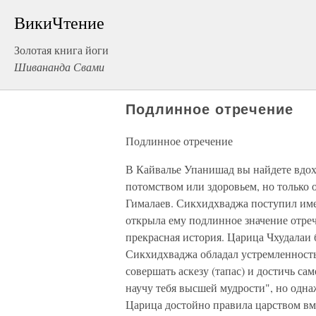
ВикиЧтение
Золотая книга йоги
Шивананда Свами
Подлинное отречение
Подлинное отречение
В Кайвалье Упанишад вы найдете вдох
потомством или здоровьем, но только о
Гималаев. Сикхидхваджа поступил имен
открыла ему подлинное значение отреч
прекрасная история. Царица Чхудалаи 
Сикхидхваджа обладал устремленностью
совершать аскезу (тапас) и достичь сам
научу тебя высшей мудрости", но одна
Царица достойно правила царством вмес