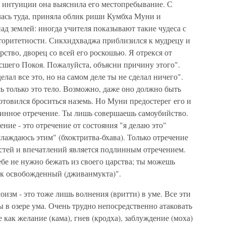
а интуиции она выяснила его местопребывание. С
ась туда, приняла облик риши Кумбха Муни и
ад землей: иногда учителя показывают такие чудеса с
вторитетности. Сикхидхваджа приблизился к мудрецу и
арство, дворец со всей его роскошью. Я отрекся от
ысшего Покоя. Пожалуйста, объясни причину этого".
лал все это, но на самом деле ты не сделал ничего".
сь только это тело. Возможно, даже оно должно быть
отовился броситься наземь. Но Муни предостерег его и
истинное отречение. Ты лишь совершаешь самоубийство.
ние - это отречение от состояния "я делаю это"
аслаждаюсь этим" (бхоктритва-бхава). Только отречение
остей и впечатлений является подлинным отречением.
ебе не нужно бежать из своего царства; ты можешь
ак освобожденный (дживанмукта)".
гоизм - это тоже лишь волнения (вритти) в уме. Все эти
ы в озере ума. Очень трудно непосредственно атаковать
е как желание (кама), гнев (кродха), заблуждение (моха)