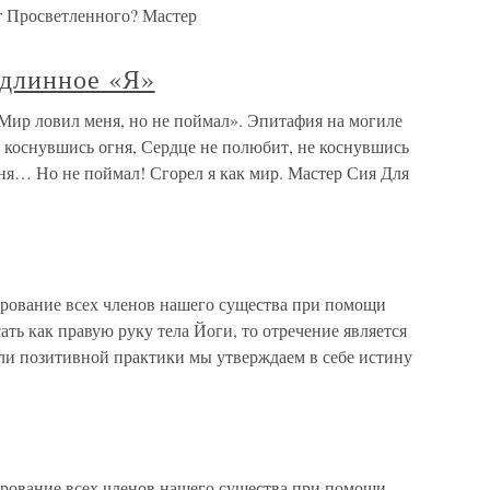
т Просветленного? Мастер
одлинное «Я»
«Мир ловил меня, но не поймал». Эпитафия на могиле
 коснувшись огня, Сердце не полюбит, не коснувшись
еня… Но не поймал! Сгорел я как мир. Мастер Сия Для
ование всех членов нашего существа при помощи
ь как правую руку тела Йоги, то отречение является
ли позитивной практики мы утверждаем в себе истину
ование всех членов нашего существа при помощи