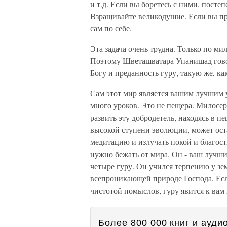
и т.д. Если вы боретесь с ними, посте
Взращивайте великодушие. Если вы пре
сам по себе.
Эта задача очень трудна. Только по ми
Поэтому Шветашватара Упанишад говор
Богу и преданность гуру, такую же, к
Сам этот мир является вашим лучшим у
много уроков. Это не пещера. Милосер
развить эту добродетель, находясь в 
высокой ступени эволюции, может ост
медитацию и излучать покой и благост
нужно бежать от мира. Он - ваш лучши
четыре гуру. Он учился терпению у зе
всепроникающей природе Господа. Ес
чистотой помыслов, гуру явится к вам 
Более 800 000 книг и аудио