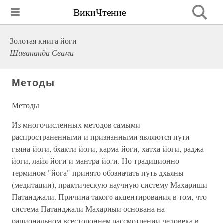
ВикиЧтение
Золотая книга йоги
Шивананда Свами
Методы
Методы
Из многочисленных методов самыми
распространенными и признанными являются пути
гьяна-йоги, бхакти-йоги, карма-йоги, хатха-йоги, раджа-
йоги, лайя-йоги и мантра-йоги. Но традиционно
термином "йога" принято обозначать путь дхьяны
(медитации), практическую научную систему Махариши
Патанджали. Причина такого акцентирования в том, что
система Патанджали Махариыи основана на
рациональном всестороннем рассмотрении человека в