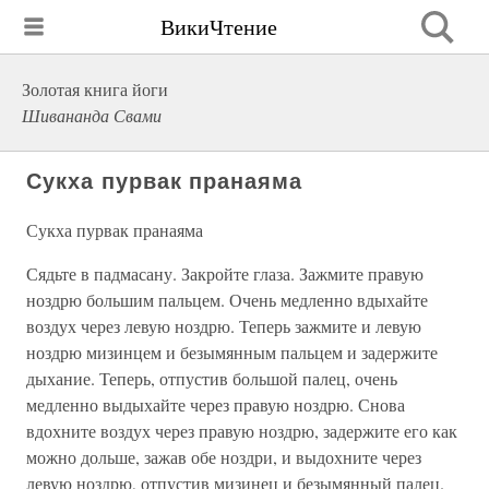
ВикиЧтение
Золотая книга йоги
Шивананда Свами
Сукха пурвак пранаяма
Сукха пурвак пранаяма
Сядьте в падмасану. Закройте глаза. Зажмите правую
ноздрю большим пальцем. Очень медленно вдыхайте
воздух через левую ноздрю. Теперь зажмите и левую
ноздрю мизинцем и безымянным пальцем и задержите
дыхание. Теперь, отпустив большой палец, очень
медленно выдыхайте через правую ноздрю. Снова
вдохните воздух через правую ноздрю, задержите его как
можно дольше, зажав обе ноздри, и выдохните через
левую ноздрю, отпустив мизинец и безымянный палец.