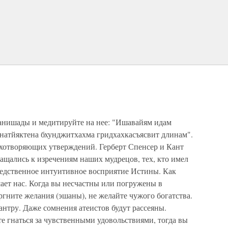
анишады и медитируйте на нее: "Ишавайям идам
енатйяктена бхунджитхахма гридхахкасъясвит длинам".
ухотворяющих утверждений. Герберт Спенсер и Кант
ащались к изречениям наших мудрецов, тех, кто имел
едственное интуитивное восприятие Истины. Как
ает нас. Когда вы несчастны или погружены в
ргните желания (эшаны), не желайте чужого богатства.
нтру. Даже сомнения атеистов будут рассеяны.
е гнаться за чувственными удовольствиями, тогда вы