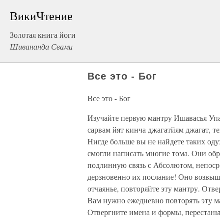
ВикиЧтение
Золотая книга йоги
Шивананда Свами
Все это - Бог
Все это - Бог
Изучайте первую мантру Ишавасья Уп
сарвам йят кинча джагатйям джагат, т
Нигде больше вы не найдете таких од
смогли написать многие тома. Они обр
подлинную связь с Абсолютом, непоср
дерзновенно их послание! Оно возвыш
отчаянье, повторяйте эту мантру. Отве
Вам нужно ежедневно повторять эту ма
Отвергните имена и формы, перестаньт