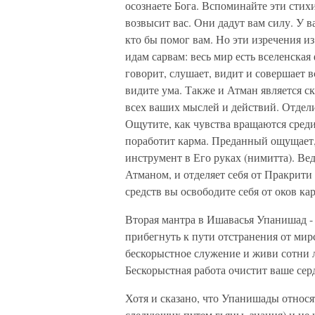
осознаете Бога. Вспоминайте эти стихи
возвысит вас. Они дадут вам силу. У в
кто бы помог вам. Но эти изречения и
идам сарвам: весь мир есть вселенская
говорит, слушает, видит и совершает в
видите ума. Также и Атман является с
всех ваших мыслей и действий. Отделит
Ощутите, как чувства вращаются среди 
поработит карма. Преданный ощущает, 
инструмент в Его руках (нимитта). Ве
Атманом, и отделяет себя от Пракрити
средств вы освободите себя от оков ка
Вторая мантра в Ишавасья Упанишад - д
прибегнуть к пути отстранения от мир
бескорыстное служение и живи сотни лет
Бескорыстная работа очистит ваше сер
Хотя и сказано, что Упанишады относят
следующих путем гьяны, знания) и не 