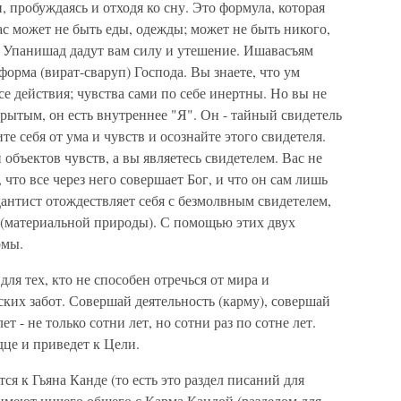
, пробуждаясь и отходя ко сну. Это формула, которая
ас может не быть еды, одежды; может не быть никого,
з Упанишад дадут вам силу и утешение. Ишавасъям
 форма (вират-сваруп) Господа. Вы знаете, что ум
се действия; чувства сами по себе инертны. Но вы не
крытым, он есть внутреннее "Я". Он - тайный свидетель
е себя от ума и чувств и осознайте этого свидетеля.
объектов чувств, а вы являетесь свидетелем. Вас не
что все через него совершает Бог, и что он сам лишь
дантист отождествляет себя с безмолвным свидетелем,
 (материальной природы). С помощью этих двух
рмы.
ля тех, кто не способен отречься от мира и
ских забот. Совершай деятельность (карму), совершай
 - не только сотни лет, но сотни раз по сотне лет.
дце и приведет к Цели.
ся к Гьяна Канде (то есть это раздел писаний для
имеют ничего общего с Карма Кандой (разделом для