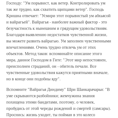
Господу: "Ум порывист, как ветер. Контролировать ум
так же трудно, как схватить щипцами ветер". Господь
Кришна отвечает: "Усмири этот порывистый ум абхьясой
и вайрагьей". Вайрагья - наиболее важный фактор - это
безучастность к нынешним и грядущим удовольствиям.
Благодаря выявлению недостатков чувственной жизни,
вы можете развить вайрагью. Ум заполнен чувственными
впечатлениями. Очень трудно отвлечь ум от этих
объектов. Метод таков: вспоминайте описание этого
мира, данное Господом в Гите: "Этот мир непостоянен,
преисполнен страданий, он - обитель печали. Все
чувственные удовольствия кажутся приятными вначале,
но в конце они подобны яду".
Вспомните "Вайрагья Диндиму" Шри Шанкарачарьи: "В
уме скрываются разбойники; жемчужина знания
похищена этими бандитами, поэтому, о человек,
пробудись от этой череды рождений и смертей (самсары).
Проснись: жизнь уходит, ты пойман в это колесо