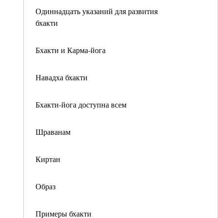
Одиннадцать указаний для развития
бхакти
Бхакти и Карма-йога
Навадха бхакти
Бхакти-йога доступна всем
Шраванам
Киртан
Образ
Примеры бхакти