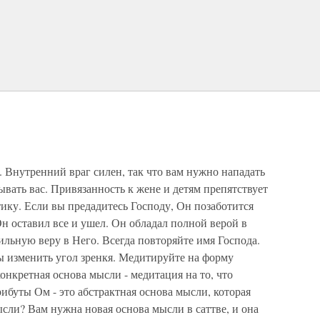
 Внутренний враг силен, так что вам нужно нападать
вать вас. Привязанность к жене и детям препятствует
ку. Если вы предадитесь Господу, Он позаботится
Он оставил все и ушел. Он обладал полной верой в
льную веру в Него. Всегда повторяйте имя Господа.
ы изменить угол зренкя. Медитируйте на форму
онкретная основа мысли - медитация на то, что
рибуты Ом - это абстрактная основа мысли, которая
ысли? Вам нужна новая основа мысли в саттве, и она