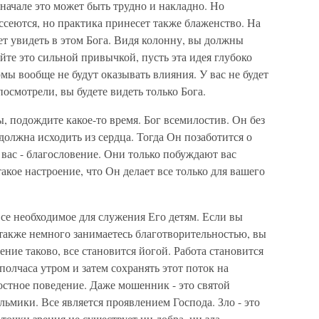
ачале это может быть трудно и накладно. Но
ассеются, но практика принесет также блаженство. На
ет увидеть в этом Бога. Видя колонну, вы должны
йте это сильной привычкой, пусть эта идея глубоко
мы вообще не будут оказывать влияния. У вас не будет
осмотрели, вы будете видеть только Бога.
 подождите какое-то время. Бог всемилостив. Он без
олжна исходить из сердца. Тогда Он позаботится о
я вас - благословение. Они только побуждают вас
кое настроение, что Он делает все только для вашего
все необходимое для служения Его детям. Если вы
также немного занимаетесь благотворительностью, вы
ние таково, все становится йогой. Работа становится
олчаса утром и затем сохранять этот поток на
остное поведение. Даже мошенник - это святой
ьмики. Все является проявлением Господа. Зло - это
очки зрения не существует ни добра, ни зла.