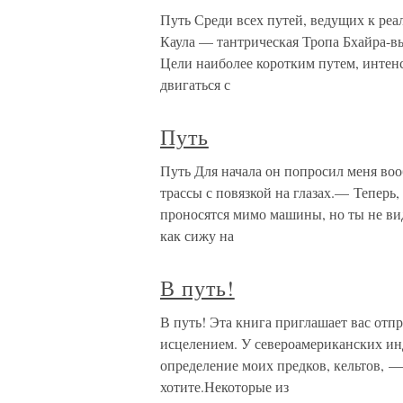
Путь Среди всех путей, ведущих к реа
Каула — тантрическая Тропа Бхайра-вы
Цели наиболее коротким путем, интен
двигаться с
Путь
Путь Для начала он попросил меня воо
трассы с повязкой на глазах.— Тепер
проносятся мимо машины, но ты не вид
как сижу на
В путь!
В путь! Эта книга приглашает вас отпр
исцелением. У североамериканских ин
определение моих предков, кельтов, 
хотите.Некоторые из