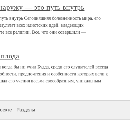
наружу — это путь внутрь
путь внутрь Сегодняшняя болезненность мира, его
езультат всех идиотских идей, владеющих
ете все религии. Все, что они совершили —
 плода
 когда бы ни учил Будда, среди его слушателей всегда
обности, предпочтения и особенности которых вели к
ышал его учения весьма своеобразным, уникальным
оекте
Разделы