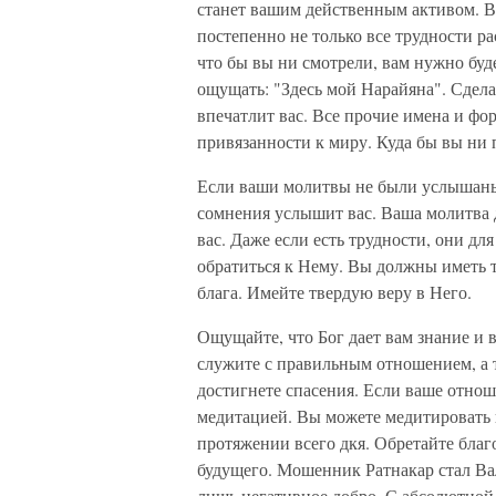
станет вашим действенным активом. Вн
постепенно не только все трудности р
что бы вы ни смотрели, вам нужно буд
ощущать: "Здесь мой Нарайяна". Сдела
впечатлит вас. Все прочие имена и фор
привязанности к миру. Куда бы вы ни п
Если ваши молитвы не были услышаны,
сомнения услышит вас. Ваша молитва д
вас. Даже если есть трудности, они дл
обратиться к Нему. Вы должны иметь та
блага. Имейте твердую веру в Него.
Ощущайте, что Бог дает вам знание и 
служите с правильным отношением, а 
достигнете спасения. Если ваше отноше
медитацией. Вы можете медитировать п
протяжении всего дкя. Обретайте благ
будущего. Мошенник Ратнакар стал Вал
лишь негативное добро. С абсолютной т