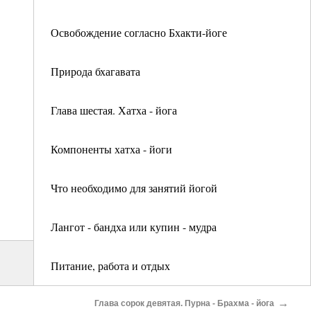
Освобождение согласно Бхакти-йоге
Природа бхагавата
Глава шестая. Хатха - йога
Компоненты хатха - йоги
Что необходимо для занятий йогой
Лангот - бандха или купин - мудра
Питание, работа и отдых
→
Идеальная хижина йога
Глава сорок девятая. Пурна - Брахма - йога