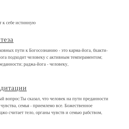
 к себе истинную
теза
ховных пути к Богосознанию - это карма-йога, бхакти-
-йога подходит человеку с активным темпераментом;
реданности; раджа-йога - человеку,
едитации
й вопрос:Ты сказал, что человек на пути преданности
о чувства, семья - приемлемо все. Божественное
джо считает тело, органы чувств и семью рабством,