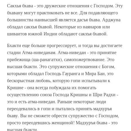
Сакхья бхава - это дружеские отношения с Господом. Эту
бхавану могут практиковать не все. Для подавляющего
большинства наивысшей является дасъя бхава. Арджуна
обладал сакхъя бхавой. Некоторые из наянаров или
шиваитов южной Индии обладают сакхъя бхавой.
Бхакти еще больше прогрессирует, и тогда вы достигаете
стадии Атма-ниведанам. Атма-ниведан - это принятие
прибежища (ша-ранагатхи), самопожертвование. Это
высшая бхакти. Это супружеские отношения с Богом,
которыми обладал Господь Гауранга и Мира Баи, это
бескорыстная любовь, которую гопи испытывали к
Кришне - она всегда побуждала их помогать
осуществлению союза Господа Кришны и Шри Радхи -
это и есть атма-ниведан. Раньше некоторые люди
переодевались в гопи и пытались принять мадхуръя
бхаву. Вы не сможете обрести супружество с Господом,
просто переодевшись женщиной! Мадхуръя бхава - это
высшая бхакти.