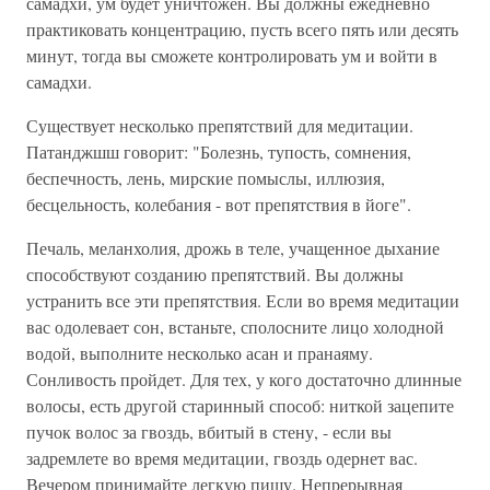
самадхи, ум будет уничтожен. Вы должны ежедневно
практиковать концентрацию, пусть всего пять или десять
минут, тогда вы сможете контролировать ум и войти в
самадхи.
Существует несколько препятствий для медитации.
Патанджшш говорит: "Болезнь, тупость, сомнения,
беспечность, лень, мирские помыслы, иллюзия,
бесцельность, колебания - вот препятствия в йоге".
Печаль, меланхолия, дрожь в теле, учащенное дыхание
способствуют созданию препятствий. Вы должны
устранить все эти препятствия. Если во время медитации
вас одолевает сон, встаньте, сполосните лицо холодной
водой, выполните несколько асан и пранаяму.
Сонливость пройдет. Для тех, у кого достаточно длинные
волосы, есть другой старинный способ: ниткой зацепите
пучок волос за гвоздь, вбитый в стену, - если вы
задремлете во время медитации, гвоздь одернет вас.
Вечером принимайте легкую пищу. Непрерывная