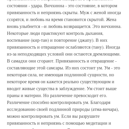
состоянии - удара. Вичхинна - это состояние, в котором
привязанность и неприязнь скрыты. Муж с женой иногда
ссорятся, и любовь на время становится скрытой. Жена
вновь улыбнется --и любовь возвращается. Это вичхинна.
Некоторые люди практикуют контроль дыхания,
воспевание (кир-тан) и повторение (джапу). В них
привязанность и отвращение ослабляются (тану). Иногда
из-за неподходящих условий они остаются дремлющими.
В самадхи они сгорают. Привязанность и отвращение -
составляющие этой самсары. Из них состоит ум. Ум - это
некоторая сила, не имеющая подлинной сущности, но
некоторое время он кажется реально существующим и
вводит живые существа в заблуждение. Ум стоит выше
праны и материи. Но различение превосходит его.
Различение способно контролировать ум. Благодаря
исследованию своей подлинной природы (атма-вичара),
можно контролировать ум. Если вы разрушите
привязанность и неприязнь с помощью медитации и