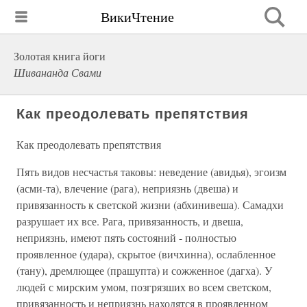
ВикиЧтение
Золотая книга йоги
Шивананда Свами
Как преодолевать препятствия
Как преодолевать препятствия
Пять видов несчастья таковы: неведение (авидья), эгоизм
(асми-та), влечение (рага), неприязнь (двеша) и
привязанность к светской жизни (абхинивеша). Самадхи
разрушает их все. Рага, привязанность, и двеша,
неприязнь, имеют пять состояний - полностью
проявленное (удара), скрытое (вичхинна), ослабленное
(тану), дремлющее (прашупта) и сожженное (дагха). У
людей с мирским умом, позгрязших во всем светском,
привязанность и неприязнь находятся в проявленном