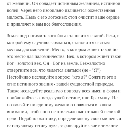
от желаний. Он обладает истинным желанием, истинной
волей. Через него изобильно изливается божественная
милость. Пыль с его лотосных стоп очистит ваше сердце
и привлечет к вам все благословения.
Земля под ногами такого йога становится святой. Река, в
которой ему случилось омыться, становится святым
местом для омовений. Место, в котором живет такой йог -
это место для паломничества. Век, в котором живет такой
йог - золотой век. Он - Бог на земле. Безжалостно
отвергните все, что является анатмой (не - "Я").
Настойчиво исследуйте вопрос: "кто я?" Сожгите эго в
огне истинного знания - вашей сущностной природы.
Также исследуйте реальную природу всех имен и форм и
приближайтесь к вездесущей истине, или Брахману. Не
позволяйте ни единому желанию появиться в вашем
внимании, чтобы оно не отвлекало вас от вашей великой
цели. Подобно охотнику, определившему свою мишень и
натянувшему тетиву лука, зафиксируйте свое внимание