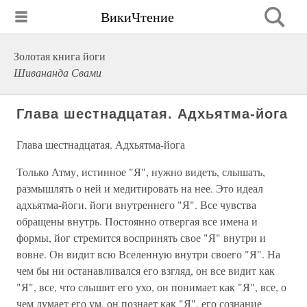
ВикиЧтение
Золотая книга йоги
Шивананда Свами
Глава шестнадцатая. Адхьятма-йога
Глава шестнадцатая. Адхьятма-йога
Только Атму, истинное "Я", нужно видеть, слышать,
размышлять о ней и медитировать на нее. Это идеал
адхьятма-йоги, йоги внутреннего "Я". Все чувства
обращены внутрь. Постоянно отвергая все имена и
формы, йог стремится воспринять свое "Я" внутри и
вовне. Он видит всю Вселенную внутри своего "Я". На
чем бы ни останавливался его взгляд, он все видит как
"Я", все, что слышит его ухо, он понимает как "Я", все, о
чем думает его ум, он познает как "Я", его сознание