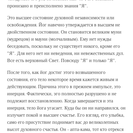
пронизано и преисполнено знания "Я".
Это высшее состояние духовной независимости или
освобождения. Йог навечно утверждается в высшем не
двойственном состоянии. Он становится великим муни
(мудрецом) и мауни (молчаливым). Ему нет нужды
беседовать, поскольку не существует никого, кроме его
"Я". Для него нет ни неведения, ни невежественных дул.
Все есть верховный Свет. Повсюду "Я" и только "Я".
После того, как йог достиг этого возвышенного
состояния, его тело некоторое время кажется живым и
действующим. Причина этого в прежнем импульсе, это
инерция. Фактически, эго полностью разрушено и не
подлежит восстановлению. Когда завершается и эта
инерция, тело йога угасает. Куда бы он ни направился, он
излучает покой и высшее счастье. Его взгляд, его улыбка,
само его присутствие поднимает вас до великолепных
высот духовного счастья. Он - апта-кама, тот кто отрекся