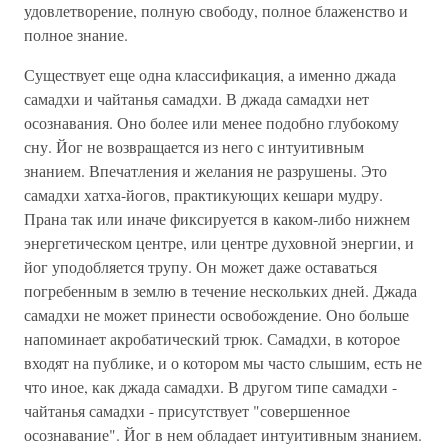
удовлетворение, полную свободу, полное блаженство и
полное знание.
Существует еще одна классификация, а именно джада
самадхи и чайтанья самадхи. В джада самадхи нет
осознавания. Оно более или менее подобно глубокому
сну. Йог не возвращается из него с интуитивным
знанием. Впечатления и желания не разрушены. Это
самадхи хатха-йогов, практикующих кешари мудру.
Прана так или иначе фиксируется в каком-либо нижнем
энергетическом центре, или центре духовной энергии, и
йог уподобляется трупу. Он может даже оставаться
погребенным в землю в течение нескольких дней. Джада
самадхи не может принести освобождение. Оно больше
напоминает акробатический трюк. Самадхи, в которое
входят на публике, и о котором мы часто слышим, есть не
что иное, как джада самадхи. В другом типе самадхи -
чайтанья самадхи - присутствует "совершенное
осознавание". Йог в нем обладает интуитивным знанием.