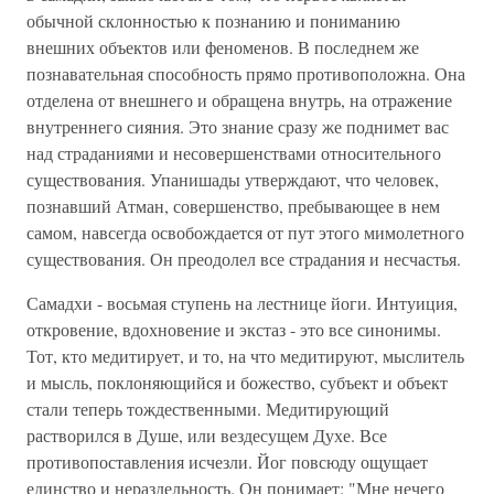
обычной склонностью к познанию и пониманию
внешних объектов или феноменов. В последнем же
познавательная способность прямо противоположна. Она
отделена от внешнего и обращена внутрь, на отражение
внутреннего сияния. Это знание сразу же поднимет вас
над страданиями и несовершенствами относительного
существования. Упанишады утверждают, что человек,
познавший Атман, совершенство, пребывающее в нем
самом, навсегда освобождается от пут этого мимолетного
существования. Он преодолел все страдания и несчастья.
Самадхи - восьмая ступень на лестнице йоги. Интуиция,
откровение, вдохновение и экстаз - это все синонимы.
Тот, кто медитирует, и то, на что медитируют, мыслитель
и мысль, поклоняющийся и божество, субъект и объект
стали теперь тождественными. Медитирующий
растворился в Душе, или вездесущем Духе. Все
противопоставления исчезли. Йог повсюду ощущает
единство и нераздельность. Он понимает: "Мне нечего