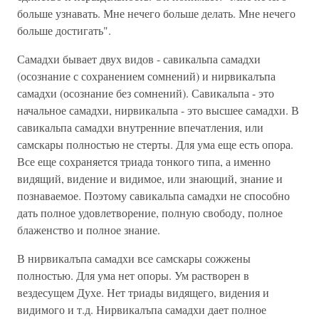
больше узнавать. Мне нечего больше делать. Мне нечего
больше достигать".
Самадхи бывает двух видов - савикальпа самадхи
(осознание с сохранением сомнений) и нирвикалъпа
самадхи (осознание без сомнений). Савикальпа - это
начальное самадхи, нирвикальпа - это высшее самадхи. В
савикальпа самадхи внутренние впечатления, или
самскары полностью не стерты. Для ума еще есть опора.
Все еще сохраняется триада тонкого типа, а именно
видящий, видение и видимое, или знающий, знание и
познаваемое. Поэтому савикальпа самадхи не способно
дать полное удовлетворение, полную свободу, полное
блаженство и полное знание.
В нирвикалъпа самадхи все самскары сожжены
полностью. Для ума нет опоры. Ум растворен в
вездесущем Духе. Нет триады видящего, видения и
видимого и т.д. Нирвикалъпа самадхи дает полное