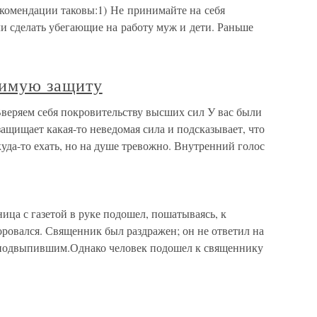
комендации таковы:1) Не принимайте на себя
ли сделать убегающие на работу муж и дети. Раньше
димую защиту
веряем себя покровительству высших сил У вас были
 защищает какая-то неведомая сила и подсказывает, что
куда-то ехать, но на душе тревожно. Внутренний голос
ица с газетой в руке подошел, пошатываясь, к
ровался. Священник был раздражен; он не ответил на
л подвыпившим.Однако человек подошел к священнику