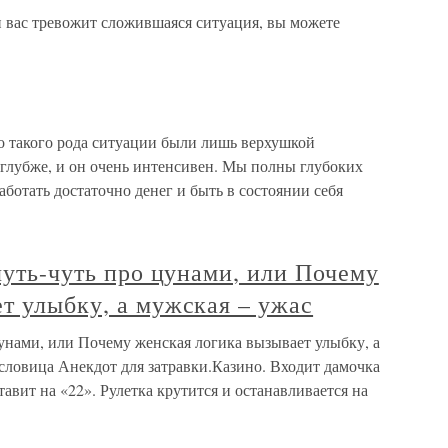
и вас тревожит сложившаяся ситуация, вы можете
то такого рода ситуации были лишь верхушкой
о глубже, и он очень интенсивен. Мы полны глубоких
аботать достаточно денег и быть в состоянии себя
 чуть-чуть про цунами, или Почему
т улыбку, а мужская – ужас
 цунами, или Почему женская логика вызывает улыбку, а
словица Анекдот для затравки.Казино. Входит дамочка
тавит на «22». Рулетка крутится и останавливается на