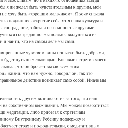
 бы я ни желал быть чувствительным к другим, мой
 я не хочу быть «хорошим мальчиком». Я хочу сначала
стью подлинное открытие себя, хотя наша культура и
ь, сострадание, забота и осознанность с другими
 учиться состраданию, мы должны вылупиться из
 и найти, кто на самом деле мы сами.
ивированные чувством вины попытки быть добрыми,
о будет путь по мелководью. Впервые встретив моего
услышал, что он бросает вызов всем этим
й» жизни. Что нам нужно, говорил он, так это
 правильное действие возникает само собой. Иначе мы
ельности к другим возникают из-за того, что наш
н на собственном выживании. Мы можем позаботиться
щи медитации, либо прибегая к стратегиям
анному Внутреннему Ребенку поддержку и
облегчает страх и по-родительски, с медитативным