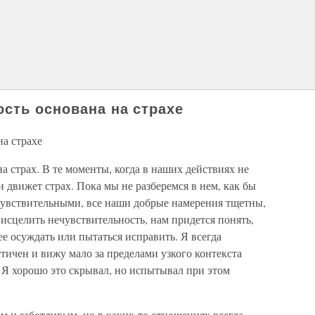
ость основана на страхе
на страхе
а страх. В те моменты, когда в наших действиях не
 движет страх. Пока мы не разберемся в нем, как бы
увствительными, все наши добрые намерения тщетны,
 исцелить нечувствительность, нам придется понять,
 ее осуждать или пытаться исправить. Я всегда
стичен и вижу мало за пределами узкого контекста
 Я хорошо это скрывал, но испытывал при этом
м и заботливым, но в каких-то отношениях всегда