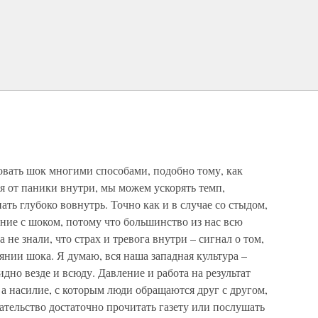
вать шок многими способами, подобно тому, как
я от паники внутри, мы можем ускорять темп,
пать глубоко вовнутрь. Точно как и в случае со стыдом,
ение с шоком, потому что большинство из нас всю
не знали, что страх и тревога внутри – сигнал о том,
янии шока. Я думаю, вся наша западная культура –
дно везде и всюду. Давление и работа на результат
а насилие, с которым люди обращаются друг с другом,
зательство достаточно прочитать газету или послушать