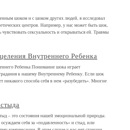
венным шоком и с шоком других людей, я исследовал
етических центров. Например, у нас может быть шок,
ь чувствовать сексуальность и открываться ей. Травмы
целения Внутреннего Ребенка
еннего Ребенка Понимание шока играет
традания к нашему Внутреннему Ребенку. Если шок
ет никакого способа себя в нем «разубедить». Многие
 стыда
стыд – это состояния нашей эмоциональной природы.
осуждаем себя за «подавленность» и стыд, или
орму компенсации. В этом случае у нас нет станции