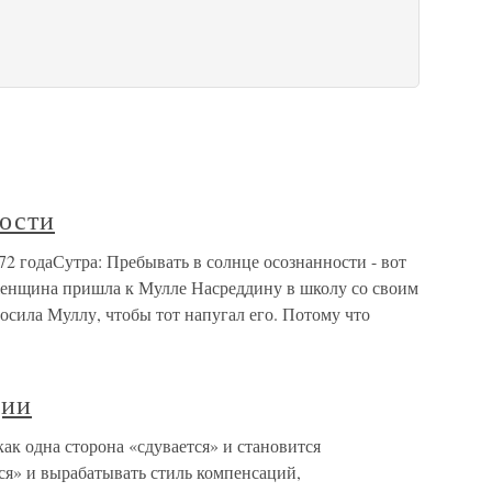
ности
72 годаСутра: Пребывать в солнце осознанности - вот
енщина пришла к Мулле Насреддину в школу со своим
сила Муллу, чтобы тот напугал его. Потому что
ции
как одна сторона «сдувается» и становится
ся» и вырабатывать стиль компенсаций,