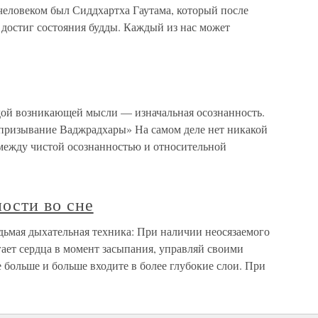
еловеком был Сиддхартха Гаутама, который после
 достиг состояния будды. Каждый из нас может
дой возникающей мысли — изначальная осознанность.
призывание Ваджрадхары» На самом деле нет никакой
между чистой осознанностью и относительной
ности во сне
едьмая дыхательная техника: При наличии неосязаемого
игает сердца в момент засыпания, управляй своими
больше и больше входите в более глубокие слои. При