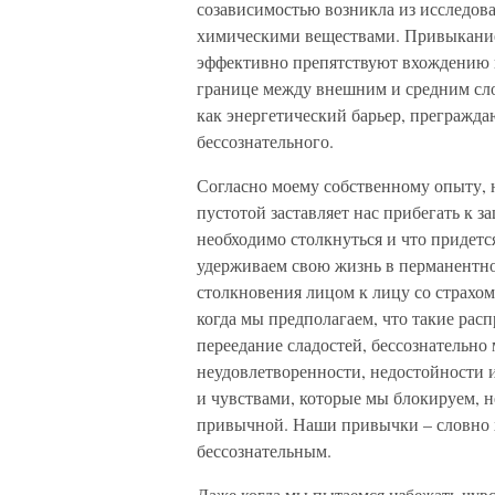
созависимостью возникла из исследов
химическими веществами. Привыкание 
эффективно препятствуют вхождению в
границе между внешним и средним сло
как энергетический барьер, прегражда
бессознательного.
Согласно моему собственному опыту, не
пустотой заставляет нас прибегать к 
необходимо столкнуться и что придет
удерживаем свою жизнь в перманентно
столкновения лицом к лицу со страхом
когда мы предполагаем, что такие рас
переедание сладостей, бессознательно
неудовлетворенности, недостойности 
и чувствами, которые мы блокируем, не
привычной. Наши привычки – словно 
бессознательным.
Даже когда мы пытаемся избежать чувс