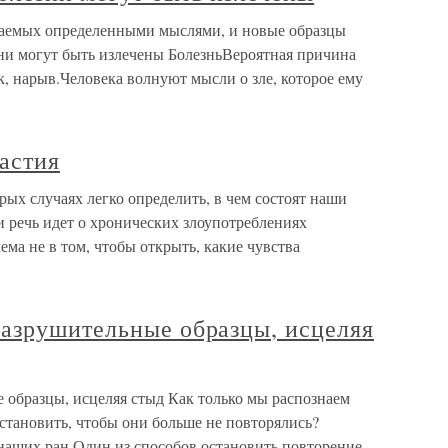
аемых определенными мыслями, и новые образцы
ни могут быть излечены БолезньВероятная причина
, нарыв.Человека волнуют мысли о зле, которое ему
астия
рых случаях легко определить, в чем состоят наши
 речь идет о хронических злоупотреблениях
ма не в том, чтобы открыть, какие чувства
азрушительные образцы, исцеляя
образцы, исцеляя стыд Как только мы распознаем
становить, чтобы они больше не повторялись?
наших ран.Один из способов остановить повторение –