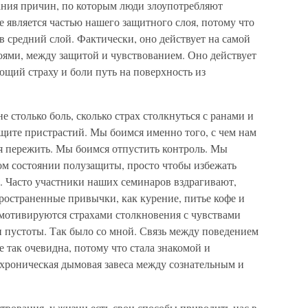
ания причин, по которым люди злоупотребляют
является частью нашего защитного слоя, потому что
 средний слой. Фактически, оно действует на самой
ями, между защитой и чувствованием. Оно действует
ющий страху и боли путь на поверхность из
 столько боль, сколько страх столкнуться с ранами и
защите пристрастий. Мы боимся именно того, с чем нам
ся пережить. Мы боимся отпустить контроль. Мы
м состоянии полузащиты, просто чтобы избежать
. Часто участники наших семинаров вздрагивают,
пространенные привычки, как курение, питье кофе и
 мотивируются страхами столкновения с чувствами
и пустоты. Так было со мной. Связь между поведением
 так очевидна, потому что стала знакомой и
хроническая дымовая завеса между сознательным и
твования, у жизни есть свои способы приводить нас в