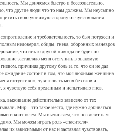
тельность. Мы движемся быстро и бессознательно,
во, что другие люди что-то нам должны. Мы неусыпно
защитить свою уязвимую сторону от чувствования
ы.
 сопротивление и требовательность, то был потрясен и
 полным недоверия, обиды, гнева, оборонных маневров
ерование, что никто другой никогда не будет по-
рование заставляло меня отступить в знакомую
невом, причиняя другому боль за то, что он не дал
ьное ожидание состоит в том, что моя любимая женщина
еня интуитивно, чувствовать меня без слов и
т, я чувствую себя преданным и испытываю гнев.
ка, выживание действительно зависело от тех
тывали. Мир – это такое место, где нужно добиваться
иями и контролем. Мы вычисляем, что позволит нам
ходимо. Мы можем играть роль «спасителя»,
лая их зависимыми от нас и заставляя чувствовать,