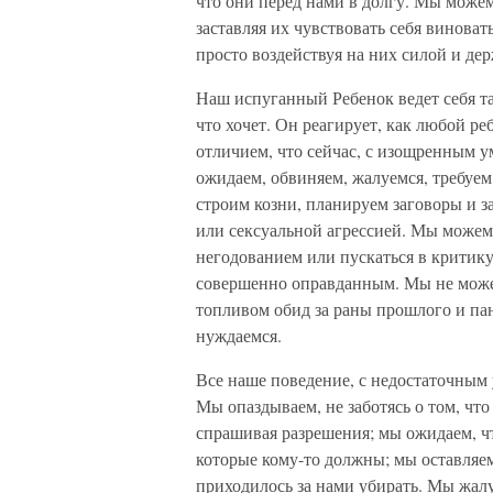
что они перед нами в долгу. Мы можем
заставляя их чувствовать себя винова
просто воздействуя на них силой и дер
Наш испуганный Ребенок ведет себя та
что хочет. Он реагирует, как любой реб
отличием, что сейчас, с изощренным 
ожидаем, обвиняем, жалуемся, требуем
строим козни, планируем заговоры и з
или сексуальной агрессией. Мы можем 
негодованием или пускаться в критику
совершенно оправданным. Мы не може
топливом обид за раны прошлого и пан
нуждаемся.
Все наше поведение, с недостаточным 
Мы опаздываем, не заботясь о том, что 
спрашивая разрешения; мы ожидаем, чт
которые кому-то должны; мы оставляем
приходилось за нами убирать. Мы жалуе