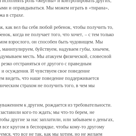
 исполнять роль «жертвы» и контролировать других,
тыми и оправдываться. Мы можем играть в «тирана»,
жа в страхе.
к, как вел бы себя любой ребенок, чтобы получить то,
енок, когда не получает того, что хочет, – с тем только
умом взрослого, он способен быть чудовищем. Мы
, манипулируем, буйствуем, надуваем губы, хнычем,
адумываем месть. Мы атакуем физической, словесной
резко отстраняться от другого с праведным
 и осуждения. И чувствуем свое поведение
м видеть, что наше поведение поддерживается
ическим страхом не получить того, в чем мы
уважением к другим, рождается из требовательности.
заставили кого-то ждать; мы что-то берем, не
обы другие за нас заплатили, или забываем о деньгах,
 все кругом в беспорядке, чтобы кому-то другому
мся, что все не так, как мы хотим, но не желаем