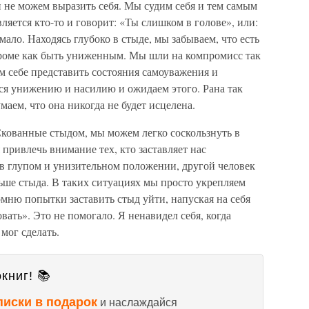
ли не можем выразить себя. Мы судим себя и тем самым
вляется кто-то и говорит: «Ты слишком в голове», или:
мало. Находясь глубоко в стыде, мы забываем, что есть
 кроме как быть униженным. Мы шли на компромисс так
м себе представить состояния самоуважения и
я унижению и насилию и ожидаем этого. Рана так
аем, что она никогда не будет исцелена.
Скованные стыдом, мы можем легко соскользнуть в
привлечь внимание тех, кто заставляет нас
 в глупом и унизительном положении, другой человек
льше стыда. В таких ситуациях мы просто укрепляем
мню попытки заставить стыд уйти, напуская на себя
вать». Это не помогало. Я ненавидел себя, когда
 мог сделать.
книг! 📚
писки в подарок
и наслаждайся