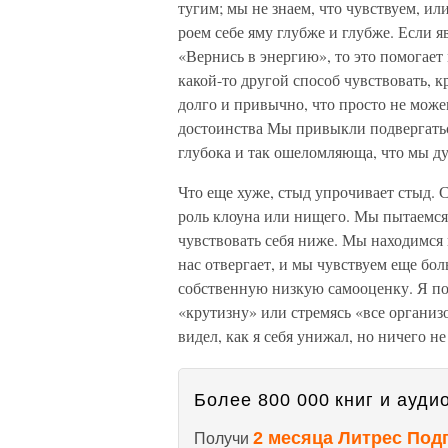
тугим; мы не знаем, что чувствуем, и
роем себе яму глубже и глубже. Если я
«Вернись в энергию», то это помогает 
какой-то другой способ чувствовать,
долго и привычно, что просто не може
достоинства Мы привыкли подвергатьс
глубока и так ошеломляюща, что мы дум
Что еще хуже, стыд упрочивает стыд. 
роль клоуна или нищего. Мы пытаемся 
чувствовать себя ниже. Мы находимся
нас отвергает, и мы чувствуем еще бо
собственную низкую самооценку. Я по
«крутизну» или стремясь «все организо
видел, как я себя унижал, но ничего не
Более 800 000 книг и аудио
2 месяца Литрес Под
Получи