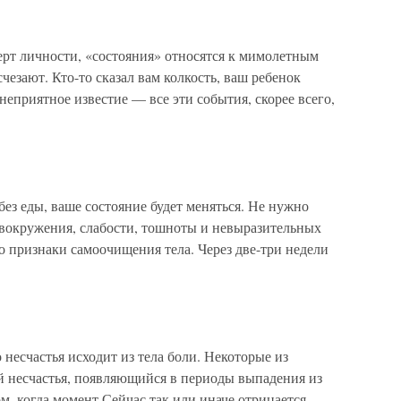
ерт личности, «состояния» относятся к мимолетным
счезают. Кто-то сказал вам колкость, ваш ребенок
неприятное известие — все эти события, скорее всего,
без еды, ваше состояние будет меняться. Не нужно
овокружения, слабости, тошноты и невыразительных
о признаки самоочищения тела. Через две-три недели
 несчастья исходит из тела боли. Некоторые из
 несчастья, появляющийся в периоды выпадения из
, когда момент Сейчас так или иначе отрицается.