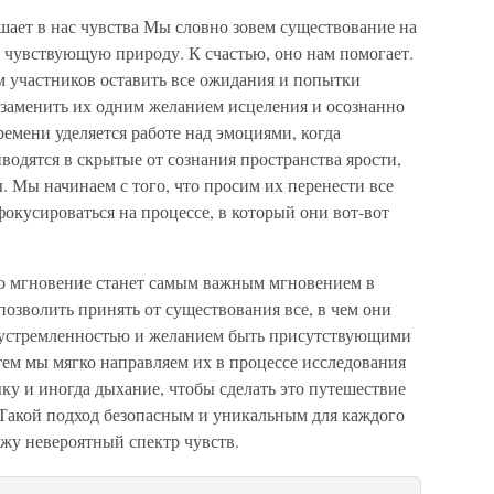
шает в нас чувства Мы словно зовем существование на
 чувствующую природу. К счастью, оно нам помогает.
 участников оставить все ожидания и попытки
 заменить их одним желанием исцеления и осознанно
времени уделяется работе над эмоциями, когда
одятся в скрытые от сознания пространства ярости,
. Мы начинаем с того, что просим их перенести все
окусироваться на процессе, в который они вот-вот
то мгновение станет самым важным мгновением в
озволить принять от существования все, в чем они
еустремленностью и желанием быть присутствующими
тем мы мягко направляем их в процессе исследования
ыку и иногда дыхание, чтобы сделать это путешествие
Такой подход безопасным и уникальным для каждого
жу невероятный спектр чувств.