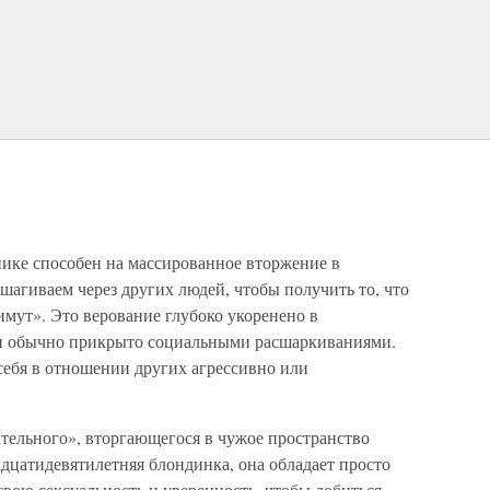
нике способен на массированное вторжение в
шагиваем через других людей, чтобы получить то, что
мут». Это верование глубоко укоренено в
 и обычно прикрыто социальными расшаркиваниями.
 себя в отношении других агрессивно или
ательного», вторгающегося в чужое пространство
дцатидевятилетняя блондинка, она обладает просто
свою сексуальность и уверенность, чтобы добиться