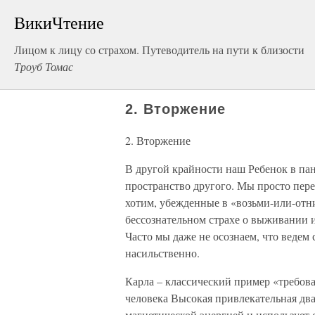
ВикиЧтение
Лицом к лицу со страхом. Путеводитель на пути к близости
Троуб Томас
2. Вторжение
2. Вторжение
В другой крайности наш Ребенок в па
пространство другого. Мы просто пере
хотим, убежденные в «возьми-или-отни
бессознательном страхе о выживании
Часто мы даже не осознаем, что ведем
насильственно.
Карла – классический пример «требов
человека Высокая привлекательная два
магнетической энергией и использует 