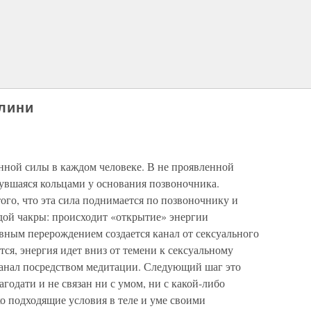
лини
нной силы в каждом человеке. В не проявленной
нувшаяся кольцами у основания позвоночника.
того, что эта сила поднимается по позвоночнику и
ой чакры: происходит «открытие» энергии
вным перерождением создается канал от сексуального
тся, энергия идет вниз от темени к сексуальному
канал посредством медитации. Следующий шаг это
агодати и не связан ни с умом, ни с какой-либо
ко подходящие условия в теле и уме своими