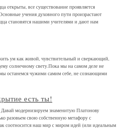
дца открыты, все существование проявляется
.Основные учения духовного пути произрастают
рдца становятся нашими учителями и дают нам
жить ум как живой, чувствительный и сверкающий,
ему солнечному свету.Пока мы на самом деле не
 мы останемся чужими самим себе, не сознающими
крытие есть ты!
ы! Давай модернизируем знаменитую Платонову
ько разовьем свою собственную метафору с
ак соотносится наш мир с миром идей (или идеальным