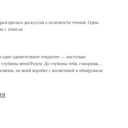
згорелась дискуссия о полезности чтения. Одни
е с этим не
а одно удивительное открытие — настолько
о глубины меня!Разум: До глубины тебя, говоришь…
вляешь, на моей коробке с косметикой я обнаружила
ия