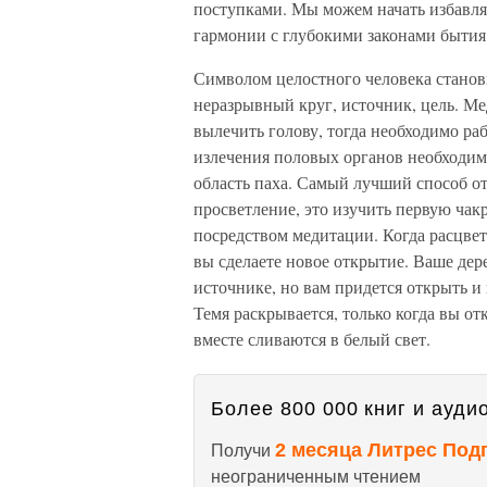
поступками. Мы можем начать избавлят
гармонии с глубокими законами бытия
Символом целостного человека станови
неразрывный круг, источник, цель. Мед
вылечить голову, тогда необходимо раб
излечения половых органов необходимо
область паха. Самый лучший способ о
просветление, это изучить первую чак
посредством медитации. Когда расцвете
вы сделаете новое открытие. Ваше дере
источнике, но вам придется открыть и 
Темя раскрывается, только когда вы от
вместе сливаются в белый свет.
Более 800 000 книг и аудио
2 месяца Литрес Под
Получи
неограниченным чтением