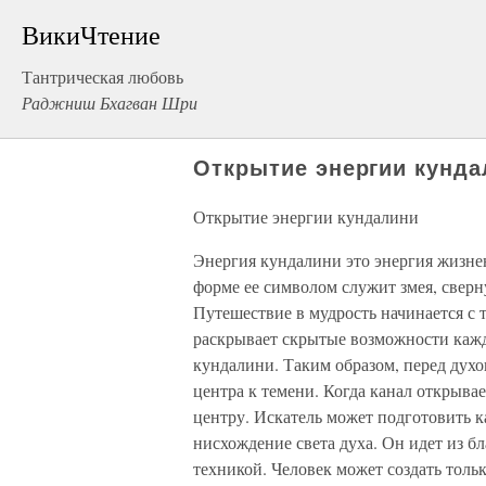
ВикиЧтение
Тантрическая любовь
Раджниш Бхагван Шри
Открытие энергии кунда
Открытие энергии кундалини
Энергия кундалини это энергия жизне
форме ее символом служит змея, свер
Путешествие в мудрость начинается с 
раскрывает скрытые возможности кажд
кундалини. Таким образом, перед духо
центра к темени. Когда канал открывае
центру. Искатель может подготовить 
нисхождение света духа. Он идет из бл
техникой. Человек может создать толь