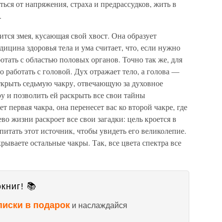
ься от напряжения, страха и предрассудков, жить в
.
тся змея, кусающая свой хвост. Она образует
ицина здоровья тела и ума считает, что, если нужно
отать с областью половых органов. Точно так же, для
 работать с головой. Дух отражает тело, а голова —
ткрыть седьмую чакру, отвечающую за духовное
ру и позволить ей раскрыть все свои тайны
т первая чакра, она перенесет вас ко второй чакре, где
во жизни раскроет все свои загадки: цель кроется в
питать этот источник, чтобы увидеть его великолепие.
крываете остальные чакры. Так, все цвета спектра все
книг! 📚
писки в подарок
и наслаждайся