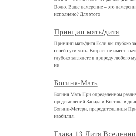
Волю. Ваше намерение – это намерение
исполнено? Для этого
Принцип мать/дитя
Принцип мать/дитя Если вы глубоко за
своей сути мать. Возраст не имеет зна
глубоко заглянете в природу любого му
не
Богиня-Мать
Богиня-Мать При определенном различ
представлений Запада и Востока в дои
Богини-Матери, прародительницы Прир
изобилия,
Глава 13 Дитя Вселенн