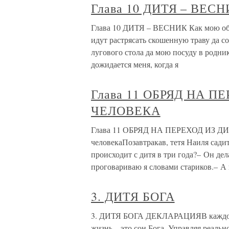
Глава 10 ДИТЯ – ВЕС
Глава 10 ДИТЯ – ВЕСНИК Как мою обор
идут растрясать скошенную траву да со
лугового стола да мою посуду в родник
дожидается меня, когда я
Глава 11 ОБРЯД НА 
ЧЕЛОВЕКА
Глава 11 ОБРЯД НА ПЕРЕХОД ИЗ Д
человекаПозавтракав, тетя Наиля сади
происходит с дитя в три года?– Он дел
проговариваю я словами стариков.– А 
3. ДИТЯ БОГА
3. ДИТЯ БОГА ДЕКЛАРАЦИЯВ каждом из
жизнь – это сон Бога. Управляя реаль