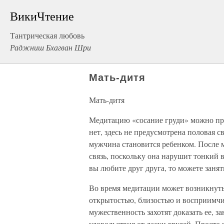
ВикиЧтение
Тантрическая любовь
Раджниш Бхагван Шри
Мать-дитя
Мать-дитя
Медитацию «сосание груди» можно пра
нет, здесь не предусмотрена половая с
мужчина становится ребенком. После м
связь, поскольку она нарушит тонкий 
вы любите друг друга, то можете занят
Во время медитации может возникнуть
открытостью, близостью и восприимчи
мужественность захотят доказать ее, 
удовольствия от ласки грудей. Просто 