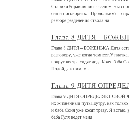
СтарикиУправившись с сеном, мы снова
сил и поговорить.– Продолжим? – спр
разборе разделения ствола на
Глава 8 ДИТЯ – БОЖЕ
Глава 8 ДИТЯ – БОЖЕНЬКА Дитя есть 
разговору, уже когда темнеет.У платка,
вокруг костра сидят деда Коля, баба С
Подойдя к ним, мы
Глава 9 ДИТЯ ОПРЕ
Глава 9 ДИТЯ ОПРЕДЕЛЯЕТ СВОЙ ЖИ
их жизненный путьПоутру, как только с
и баба Соня уже косят траву. Я встаю
баба Гуля ведет меня