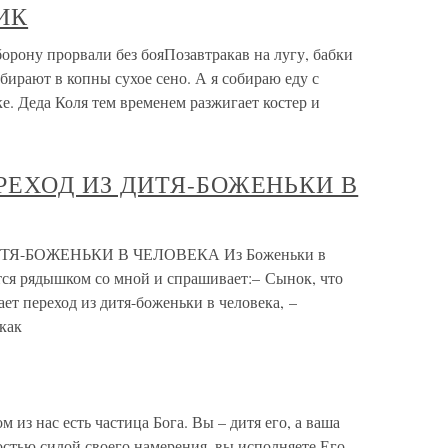
НИК
ону прорвали без бояПозавтракав на лугу, бабки
бирают в копны сухое сено. А я собираю еду с
е. Деда Коля тем временем разжигает костер и
ПЕРЕХОД ИЗ ДИТЯ-БОЖЕНЬКИ В
ИТЯ-БОЖЕНЬКИ В ЧЕЛОВЕКА Из Боженьки в
тся рядышком со мной и спрашивает:– Сынок, что
ает переход из дитя-боженьки в человека, –
как
 нас есть частица Бога. Вы – дитя его, а ваша
ностью силой своего намерения, вы исполняете Его