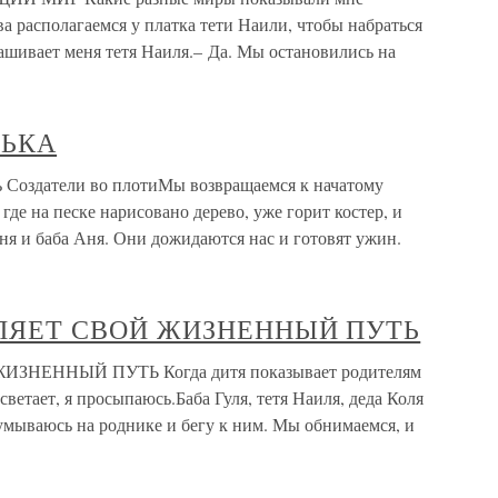
 располагаемся у платка тети Наили, чтобы набраться
ашивает меня тетя Наиля.– Да. Мы остановились на
НЬКА
Создатели во плотиМы возвращаемся к начатому
 где на песке нарисовано дерево, уже горит костер, и
оня и баба Аня. Они дожидаются нас и готовят ужин.
ДЕЛЯЕТ СВОЙ ЖИЗНЕННЫЙ ПУТЬ
ЗНЕННЫЙ ПУТЬ Когда дитя показывает родителям
ветает, я просыпаюсь.Баба Гуля, тетя Наиля, деда Коля
, умываюсь на роднике и бегу к ним. Мы обнимаемся, и