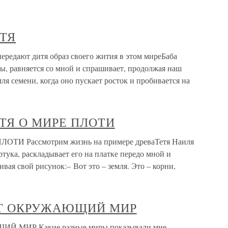
ИТЯ
едают дитя образ своего жития в этом миреБаба
сы, равняется со мной и спрашивает, продолжая наш
мля семени, когда оно пускает росток и пробивается на
ИТЯ О МИРЕ ПЛОТИ
ТИ Рассмотрим жизнь на примере древаТетя Наиля
ртука, раскладывает его на платке передо мной и
ивая свой рисунок:– Вот это – земля. Это – корни,
АЕТ ОКРУЖАЮЩИЙ МИР
Й МИР Какие разные миры показывали мне