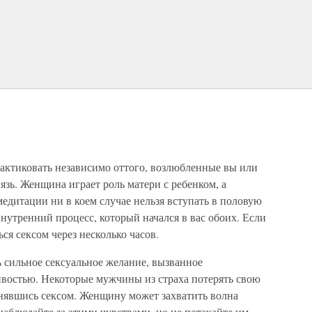
ктиковать независимо оттого, возлюбленные вы или
вязь. Женщина играет роль матери с ребенком, а
едитации ни в коем случае нельзя вступать в половую
внутренний процесс, который начался в вас обоих. Если
ься сексом через несколько часов.
 сильное сексуальное желание, вызванное
востью. Некоторые мужчины из страха потерять свою
занявшись сексом. Женщину может захватить волна
наблюдайте за этими чувствами, но не потакайте им.