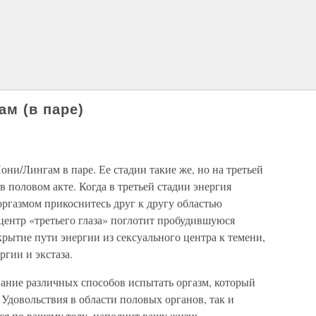
ам (в паре)
и/Лингам в паре. Ее стадии такие же, но на третьей
в половом акте. Когда в третьей стадии энергия
оргазмом прикоснитесь друг к другу областью
 центр «третьего глаза» поглотит пробудившуюся
крытие пути энергии из сексуального центра к темени,
ргии и экстаза.
вание различных способов испытать оргазм, который
Удовольствия в области половых органов, так и
ся по вашему телу, наполнит вашу жизнь.