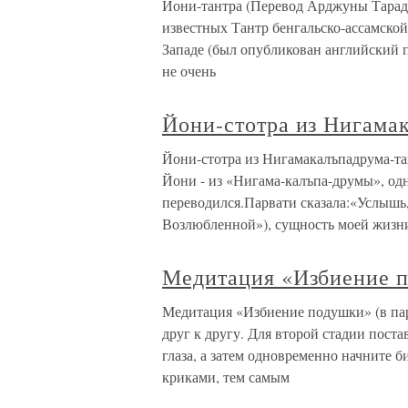
Йони-тантра (Перевод Арджуны Тарада
известных Тантр бенгальско-ассамской
Западе (был опубликован английский 
не очень
Йони-стотра из Нигама
Йони-стотра из Нигамакалъпадрума-т
Йони - из «Нигама-калъпа-друмы», одн
переводился.Парвати сказала:«Услышь,
Возлюбленной»), сущность моей жизн
Медитация «Избиение п
Медитация «Избиение подушки» (в пар
друг к другу. Для второй стадии поста
глаза, а затем одновременно начните
криками, тем самым