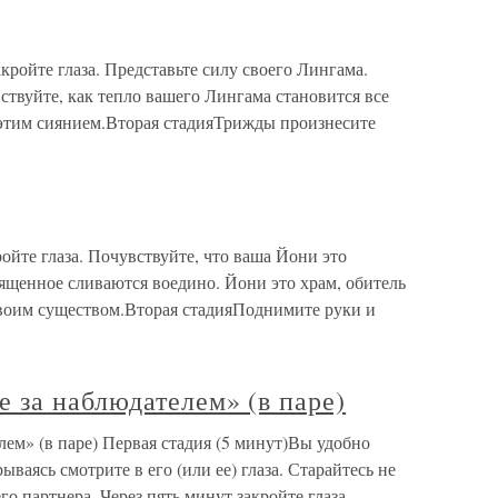
ройте глаза. Представьте силу своего Лингама.
вствуйте, как тепло вашего Лингама становится все
о этим сиянием.Вторая стадияТрижды произнесите
йте глаза. Почувствуйте, что ваша Йони это
вященное сливаются воедино. Йони это храм, обитель
своим существом.Вторая стадияПоднимите руки и
 за наблюдателем» (в паре)
ем» (в паре) Первая стадия (5 минут)Вы удобно
ываясь смотрите в его (или ее) глаза. Старайтесь не
го партнера. Через пять минут закройте глаза