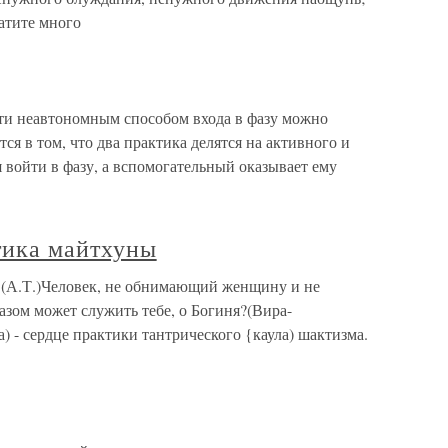
атите много
ти неавтономным способом входа в фазу можно
тся в том, что два практика делятся на активного и
войти в фазу, а вспомогательный оказывает ему
тика майтхуны
 (А.Т.)Человек, не обнимающий женщину и не
зом может служить тебе, о Богиня?(Вира-
 - сердце практики тантрического {каула) шактизма.