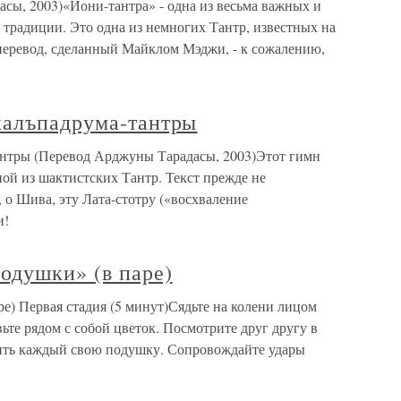
сы, 2003)«Йони-тантра» - одна из весьма важных и
 традиции. Это одна из немногих Тантр, известных на
перевод, сделанный Майклом Мэджи, - к сожалению,
калъпадрума-тантры
антры (Перевод Арджуны Тарадасы, 2003)Этот гимн
ой из шактистских Тантр. Текст прежде не
 о Шива, эту Лата-стотру («восхваление
и!
одушки» (в паре)
е) Первая стадия (5 минут)Сядьте на колени лицом
вьте рядом с собой цветок. Посмотрите друг другу в
 бить каждый свою подушку. Сопровождайте удары