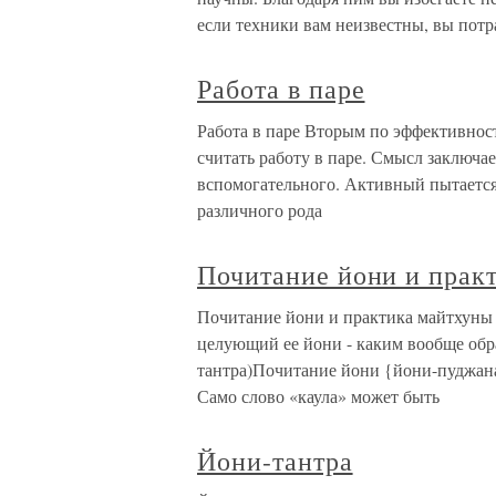
если техники вам неизвестны, вы потр
Работа в паре
Работа в паре Вторым по эффективнос
считать работу в паре. Смысл заключае
вспомогательного. Активный пытается 
различного рода
Почитание йони и прак
Почитание йони и практика майтхуны
целующий ее йони - каким вообще обра
тантра)Почитание йони {йони-пуджана)
Само слово «каула» может быть
Йони-тантра