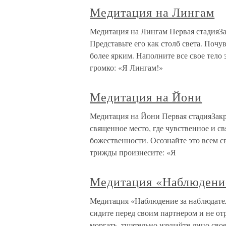
Медитация на Лингам
Медитация на Лингам Первая стадияЗак
Представьте его как столб света. Почу
более ярким. Наполните все свое тел
громко: «Я Лингам!»
Медитация на Йони
Медитация на Йони Первая стадияЗакро
священное место, где чувственное и с
божественности. Осознайте это всем 
трижды произнесите: «Я
Медитация «Наблюдение
Медитация «Наблюдение за наблюдател
сидите перед своим партнером и не отр
моргать, тщательно изучайте лицо свое