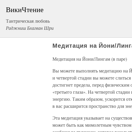
ВикиЧтение
Тантрическая любовь
Раджниш Бхагван Шри
Медитация на Йони/Линг
Медитация на Йони/Лингам (в паре)
Вы можете выполнять медитацию на Йон
и четвертой стадии вы можете слиться 
достигнет предела, перед физическим 
«третьего глаза». На четвертой стадии
энергию. Таким образом, ускорится от
в вас расширится пространство для эне
Эта медитация указывает на существо
может быть как мимолетным чувством 
особенным явлением, которое разольет