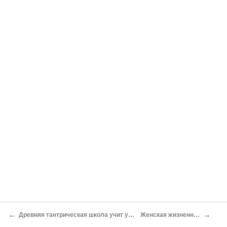
←
→
Древняя тантрическая школа учит управлять энергией
Женская жизненная энергия