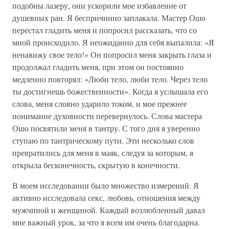
подобны лазеру, они ускорили мое избавление от
душевных ран. Я беспричинно заплакала. Мастер Ошо
перестал гладить меня и попросил рассказать, что со
мной происходило. Я неожиданно для себя выпалила: «Я
ненавижу свое тело!» Он попросил меня закрыть глаза и
продолжал гладить меня, при этом он постоянно
медленно повторял: «Люби тело, люби тело. Через тело
ты достигнешь божественности». Когда я услышала его
слова, меня словно ударило током, и мое прежнее
понимание духовности перевернулось. Слова мастера
Ошо посвятили меня в тантру. С того дня я уверенно
ступаю по тантрическому пути. Эти несколько слов
превратились для меня в маяк, следуя за которым, я
открыла бесконечность, скрытую в конечности.
В моем исследовании было множество измерений. Я
активно исследовала секс, любовь, отношения между
мужчиной и женщиной. Каждый возлюбленный давал
мне важный урок, за что я всем им очень благодарна.