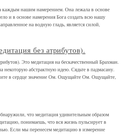
а каждым нашим намерением. Она лежала в основе
ело и в основе намерения Бога создать всю нашу
аправленное на водную гладь, является силой,
едитация без атрибутов).
трибутов). Это медитация на бескачественный Брахман.
а некоторую абстрактную идею. Сядьте в падмасану.
ните в сердце значение Ом. Ощущайте Ом. Ощущайте,
обнаружили, что медитация удивительным образом
едитацию, понимаешь, что вся жизнь пульсирует в
вью. Если мы перенесем медитацию в измерение