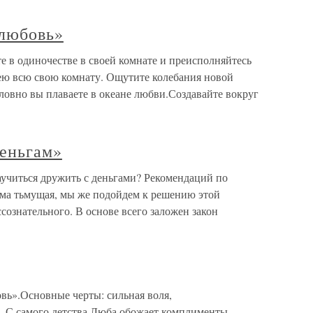
 любовь»
 в одиночестве в своей комнате и преисполняйтесь
ею всю свою комнату. Ощутите колебания новой
словно вы плаваете в океане любви.Создавайте вокруг
еньгам»
учиться дружить с деньгами? Рекомендаций по
ьма тьмущая, мы же подойдем к решению этой
ссознательного. В основе всего заложен закон
вь».Основные черты: сильная воля,
. С самого детства Люба обожает комплименты,