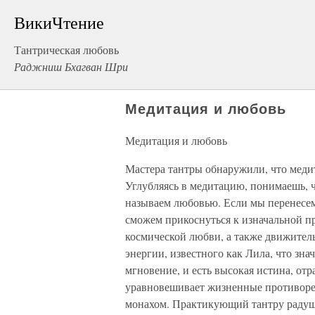
ВикиЧтение
Тантрическая любовь
Раджниш Бхагван Шри
Медитация и любовь
Медитация и любовь
Мастера тантры обнаружили, что меди
Углубляясь в медитацию, понимаешь, ч
называем любовью. Если мы перенесем
сможем прикоснуться к изначальной пр
космической любви, а также движител
энергии, известного как Лила, что зна
мгновение, и есть высокая истина, от
уравновешивает жизненные противоре
монахом. Практикующий тантру радушн