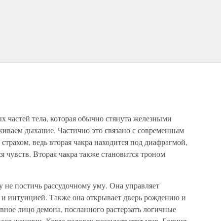
х частей тела, которая обычно стянута железными
иваем дыхание. Частично это связано с современным
 страхом, ведь вторая чакра находится под диафрагмой,
ся чувств. Вторая чакра также становится троном
ну не постичь рассудочному уму. Она управляет
 и интуицией. Также она открывает дверь рождению и
евное лицо демона, посланного растерзать логичные
сех женщин. Когда человек покидает этот мир, Богиня