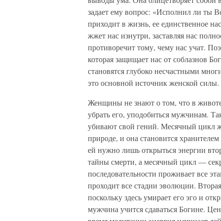
задает ему вопрос: «Исполнил ли ты Вс
приходит в жизнь, ее единственное нас
жжет нас изнутри, заставляя нас полно
противоречит тому, чему нас учат. По
которая защищает нас от соблазнов Бо
становятся глубоко несчастными мног
это основной источник женской силы.
Женщины не знают о том, что в животе
убрать его, уподобиться мужчинам. Та
убивают свой гений. Месячный цикл ж
природе, и она становится хранителем 
ей нужно лишь открыться энергии вто
тайны смерти, а месячный цикл — се
последовательности проживает все эта
проходит все стадии эволюции. Вторая
поскольку здесь умирает его эго и отк
мужчина учится сдаваться Богине. Цент
время медитации энергия начинает дей