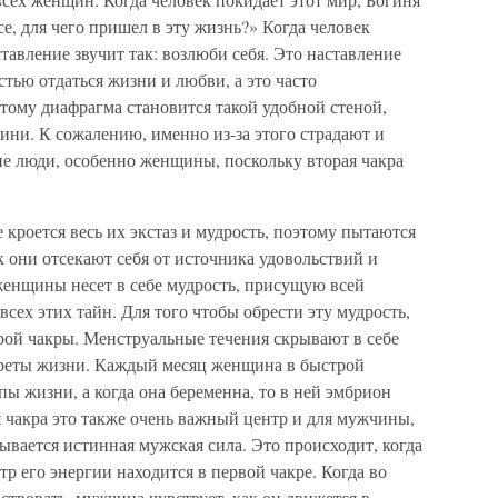
е, для чего пришел в эту жизнь?» Когда человек
тавление звучит так: возлюби себя. Это наставление
стью отдаться жизни и любви, а это часто
этому диафрагма становится такой удобной стеной,
гини. К сожалению, именно из-за этого страдают и
ие люди, особенно женщины, поскольку вторая чакра
 кроется весь их экстаз и мудрость, поэтому пытаются
к они отсекают себя от источника удовольствий и
енщины несет в себе мудрость, присущую всей
всех этих тайн. Для того чтобы обрести эту мудрость,
рой чакры. Менструальные течения скрывают в себе
креты жизни. Каждый месяц женщина в быстрой
пы жизни, а когда она беременна, то в ней эмбрион
 чакра это также очень важный центр и для мужчины,
рывается истинная мужская сила. Это происходит, когда
р его энергии находится в первой чакре. Когда во
ствовать, мужчина чувствует, как он движется в