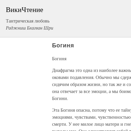
ВикиЧтение
Тантрическая любовь
Раджниш Бхагван Шри
Богиня
Богиня
Диафрагма это одна из наиболее важны
оковами подавления. Обычно мы сдерж
сидячим образом жизни, но так же и со
она отвечает за все эмоции, а мы боим
Богини.
Эта Богиня опасна, потому что ее тай
эмоциями, чувствами, чувственностью
смерти. У нее милое лицо матери и гн
выводы ума. Она олицетворяет собой в