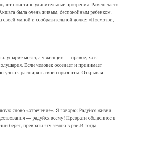
щают поистине удивительные прозрения. Рамеш часто
:Акшата была очень живым, беспокойным ребенком.
а своей умной и сообразительной дочке: «Посмотри,
олушарие мозга, а у женщин — правое, хотя
олушария. Если человек осознает и принимает
он учится расширять свои горизонты. Открывая
ьзую слово «отречение». Я говорю: Радуйся жизни,
ществования — радуйся всему! Преврати обыденное в
ний берег, преврати эту землю в рай.И тогда