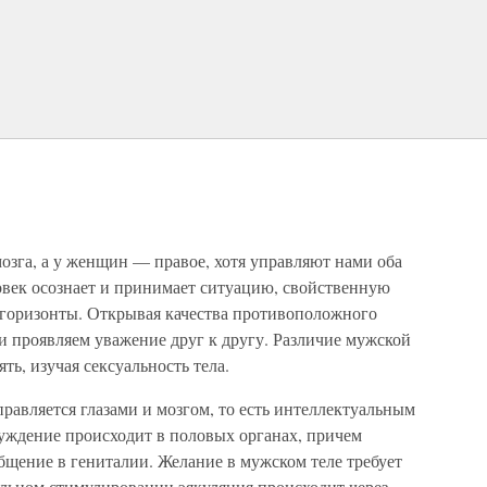
озга, а у женщин — правое, хотя управляют нами оба
век осознает и принимает ситуацию, свойственную
и горизонты. Открывая качества противоположного
и проявляем уважение друг к другу. Различие мужской
ть, изучая сексуальность тела.
правляется глазами и мозгом, то есть интеллектуальным
уждение происходит в половых органах, причем
общение в гениталии. Желание в мужском теле требует
ильном стимулировании эякуляция происходит через