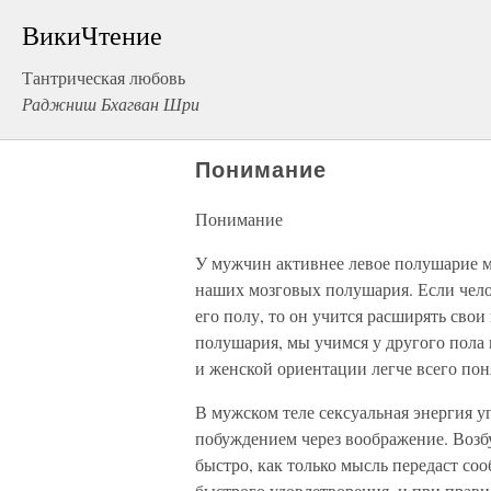
ВикиЧтение
Тантрическая любовь
Раджниш Бхагван Шри
Понимание
Понимание
У мужчин активнее левое полушарие м
наших мозговых полушария. Если чело
его полу, то он учится расширять сво
полушария, мы учимся у другого пола 
и женской ориентации легче всего поня
В мужском теле сексуальная энергия у
побуждением через воображение. Возб
быстро, как только мысль передаст со
быстрого удовлетворения, и при прав