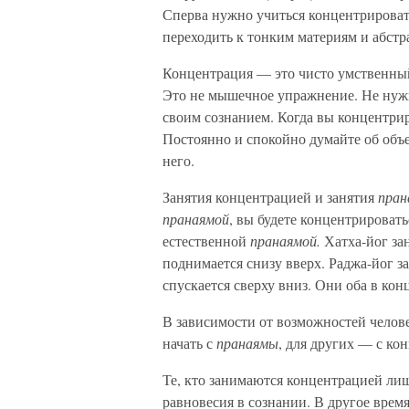
Сперва нужно учиться концентрировать
переходить к тонким материям и абст
Концентрация — это чисто умственный
Это не мышечное упражнение. Не нужн
своим сознанием. Когда вы концентрир
Постоянно и спокойно думайте об объе
него.
Занятия концентрацией и занятия
пран
пранаямой
, вы будете концентрироват
естественной
пранаямой.
Хатха-йог за
поднимается снизу вверх. Раджа-йог з
спускается сверху вниз. Они оба в кон
В зависимости от возможностей челове
начать с
пранаямы
, для других — с ко
Те, кто занимаются концентрацией лиш
равновесия в сознании. В другое врем