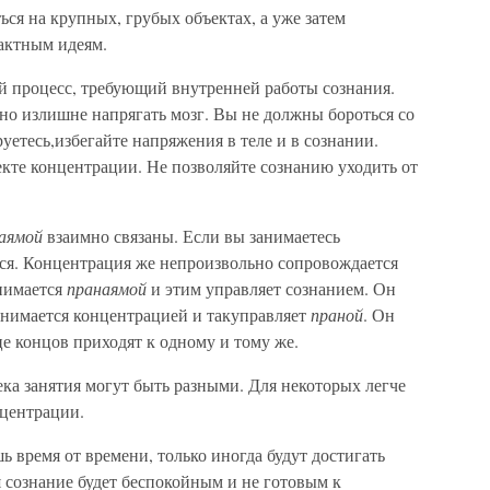
ся на крупных, грубых объектах, а уже затем
рактным идеям.
 процесс, требующий внутренней работы сознания.
о излишне напрягать мозг. Вы не должны бороться со
уетесь,избегайте напряжения в теле и в сознании.
кте концентрации. Не позволяйте сознанию уходить от
аямой
взаимно связаны. Если вы занимаетесь
ься. Концентрация же непроизвольно сопровождается
нимается
пранаямой
и этим управляет сознанием. Он
анимается концентрацией и такуправляет
праной
. Он
це концов приходят к одному и тому же.
ка занятия могут быть разными. Для некоторых легче
нцентрации.
ь время от времени, только иногда будут достигать
я сознание будет беспокойным и не готовым к