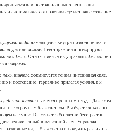
подчиняться вам постоянно и выполнять ваши
ая и систематическая практика сделает ваше сознание
а
сушумна-нади,
находящейся внутри позвоночника, и
 манипуре
или
аджне.
Некоторые йоги игнорируют
ько на
аджне.
Они считают, что, управляя
аджней
, они
ними
чакрами.
из
чакр,
вначале формируется тонкая нитевидная связь
но и постепенно, терпеливо прилагая усилия, вы
.
,
кундалини-шакти
пытается проникнуть туда. Даже сам
нит вас огромным блаженством. Вы будете опьянены
ающем вас мире. Вы станете абсолютно бесстрастны.
идите великолепный внутренний свет. Управляя
ать различные виды блаженства и получать различные