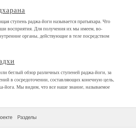
 дхарана
ющая ступень раджа-йоги называется пратьяхара. Что
аши восприятия. Для получения их мы имеем, во-
нутренние органы, действующие в теле посредством
мадхи
или беглый обзор различных ступеней раджа-йоги, за
ний в сосредоточении, составляющих конечную цель,
жа-йога. Мы видим, что все наше знание, называемое
оекте
Разделы