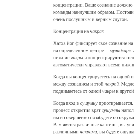
концентрации. Ваше сознание должно 
команды наилучшим образом. Постоянн
очень послушным и верным слугой.
Концентрация на
чакрах
Хатха-йог фиксирует свое сознание н
на определенном центре —
муладхаре,
нижние
чакры
и концентрируются тол
автоматически управляют всеми ниж
Когда вы концентрируетесь на одной 
между сознанием и этой
чакрой.
Медлен
поднимаетесь от одной
чакры
к другой
Когда вход в
сушумну
приоткрывается
процесс открытия врат
сушумны
напол
им и совершенно позабудете об окруж
Вам явятся различные картины, вы ув
различными
чакрами
, вы будете ощущ