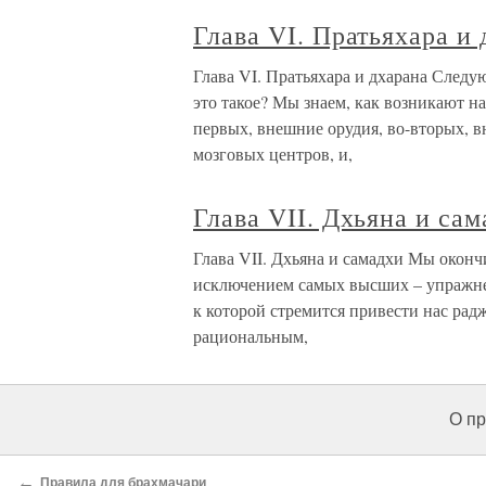
Глава VI. Пратьяхара и
Глава VI. Пратьяхара и дхарана Следу
это такое? Мы знаем, как возникают н
первых, внешние орудия, во-вторых, в
мозговых центров, и,
Глава VII. Дхьяна и са
Глава VII. Дхьяна и самадхи Мы оконч
исключением самых высших – упражне
к которой стремится привести нас рад
рациональным,
О пр
←
Правила для брахмачари