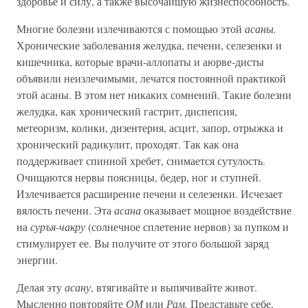
здоровье и силу, а также высочайшую жизнеспособность.
Многие болезни излечиваются с помощью этой
асаны.
Хронические заболевания желудка, печени, селезенки и
кишечника, которые врачи-аллопаты и аюрве-дисты
объявили неизлечимыми, лечатся постоянной практикой
этой асаны. В этом нет никаких сомнений. Такие болезни
желудка, как хронический гастрит, диспепсия,
метеоризм, колики, дизентерия, асцит, запор, отрыжка и
хронический радикулит, проходят. Так как она
поддерживает спинной хребет, снимается сутулость.
Очищаются нервы поясницы, бедер, ног и ступней.
Излечивается расширение печени и селезенки. Исчезает
вялость печени. Эта
асана
оказывает мощное воздействие
на
суръя-чакру
(солнечное сплетение нервов) за пупком и
стимулирует ее. Вы получите от этого большой заряд
энергии.
Делая эту
асану
, втягивайте и выпячивайте живот.
Мысленно повторяйте
ОМ
или
Рам.
Представьте себе,