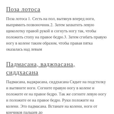
Поза лотоса
Поза лотоса 1. Сесть на пол, вытянув вперед ноги,
выпрямить позвоночник.2. Затем захватить левую
щиколотку правой рукой и согнуть ногу так, чтобы
положить стопу на правое бедро.3. Затем сгибать правую
ногу в колене таким образом, чтобы правая пятка
оказалась над левым
Падмасана, ваджрасана,
сиддхасана
Падмасана, ваджрасана, сиддхасана Сядьте на подстилку
и вытяните ноги. Согните правую ногу в колене и
положите ее на правое бедро. Так же согните левую ногу
и положите ее на правое бедро. Руки положите на
колени. Это падмасана. Встаньте на колени, ноги от
кончиков пальцев до