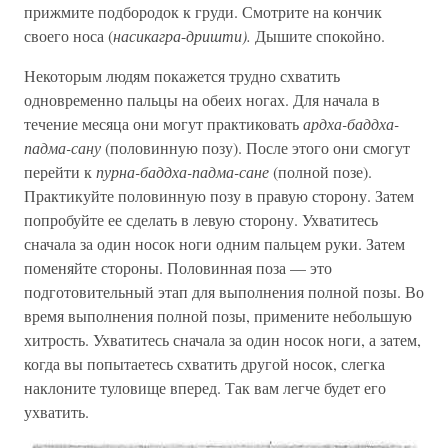
прижмите подбородок к груди. Смотрите на кончик
своего носа (
насикагра
-
дришти).
Дышите спокойно.
Некоторым людям покажется трудно схватить
одновременно пальцы на обеих ногах. Для начала в
течение месяца они могут практиковать
ардха-баддха-
падма-сану
(половинную позу). После этого они смогут
перейти к
пурна-баддха-падма-сане
(полной позе).
Практикуйте половинную позу в правую сторону. Затем
попробуйте ее сделать в левую сторону. Ухватитесь
сначала за один носок ноги одним пальцем руки. Затем
поменяйте стороны. Половинная поза — это
подготовительный этап для выполнения полной позы. Во
время выполнения полной позы, примените небольшую
хитрость. Ухватитесь сначала за один носок ноги, а затем,
когда вы попытаетесь схватить другой носок, слегка
наклоните туловище вперед. Так вам легче будет его
ухватить.