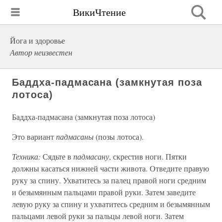
ВикиЧтение
Йога и здоровье
Автор неизвестен
Баддха-падмасана (замкнутая поза
лотоса)
Баддха-падмасана (замкнутая поза лотоса)
Это вариант
падмасаны
(позы лотоса).
Техника:
Сядьте в
падмасану
, скрестив ноги. Пятки
должны касаться нижней части живота. Отведите правую
руку за спину. Ухватитесь за палец правой ноги средним
и безымянным пальцами правой руки. Затем заведите
левую руку за спину и ухватитесь средним и безымянным
пальцами левой руки за пальцы левой ноги. Затем