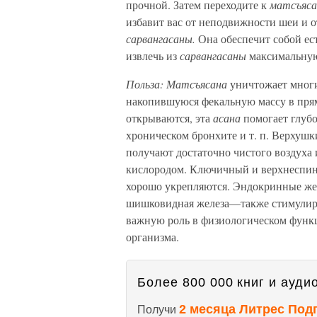
прочной. Затем переходите к
матсъяса
избавит вас от неподвижности шеи и 
сарвангасаны.
Она обеспечит собой ес
извлечь из
сарвангасаны
максимальную
Польза: Матсъясана
уничтожает многи
накопившуюся фекальную массу в прям
открываются, эта
асана
помогает глубо
хроническом бронхите и т. п. Верхушк
получают достаточно чистого воздуха
кислородом. Ключичный и верхнеспин
хорошо укрепляются. Эндокринные же
шишковидная железа—также стимулиру
важную роль в физиологическом функ
организма.
Более 800 000 книг и аудио
2 месяца Литрес Под
Получи