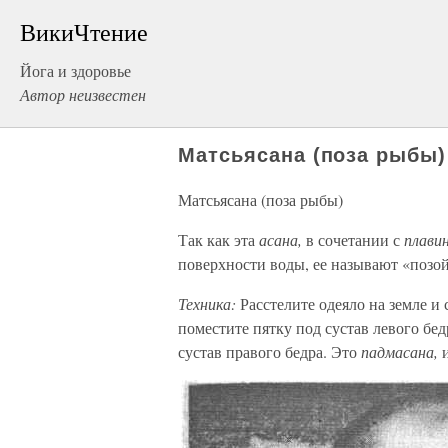
ВикиЧтение
Йога и здоровье
Автор неизвестен
Матсьясана (поза рыбы)
Матсьясана (поза рыбы)
Так как эта
асана,
в сочетании с
плави
поверхности воды, ее называют «позо
Техника:
Расстелите одеяло на земле и 
поместите пятку под сустав левого бе
сустав правого бедра. Это
падмасана,
и