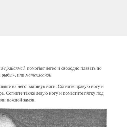
ни-пранаямсй,
помогает легко и свободно плавать по
й рыбы», или
матсъясаной
.
сядьте на него, вытянув ноги. Согните правую ногу и
дра. Согните также левую ногу и поместите пятку под
ли ножной замок.