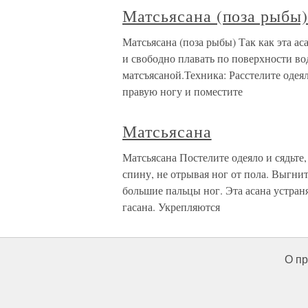
Матсьясана (поза рыбы
Матсьясана (поза рыбы) Так как эта ас
и свободно плавать по поверхности во
матсъясаной.Техника: Расстелите одеял
правую ногу и поместите
Матсьясана
Матсьясана Постелите одеяло и сядьте
спину, не отрывая ног от пола. Выгни
большие пальцы ног. Эта асана устран
гасана. Укрепляются
О пр