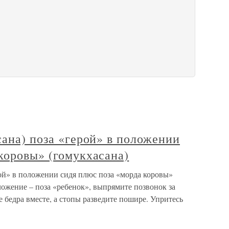
сана) поза «герой» в положении
коровы» (гомукхасана)
рой» в положении сидя плюс поза «морда коровы»
ожение – поза «ребенок», выпрямите позвонок за
е бедра вместе, а стопы разведите пошире. Упритесь