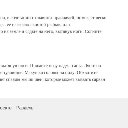
)
ана, в сочетании с плавини-пранаямсй, помогает легко
ды, ее называют «позой рыбы», или
о на земле и сядьте на него, вытянув ноги. Согните
, вытянув ноги. Примите позу падма-саны. Лягте на
те туловище. Макушка головы на полу. Обхватите
яет спазмы мышц шеи, которые может вызвать сарван-
оекте
Разделы