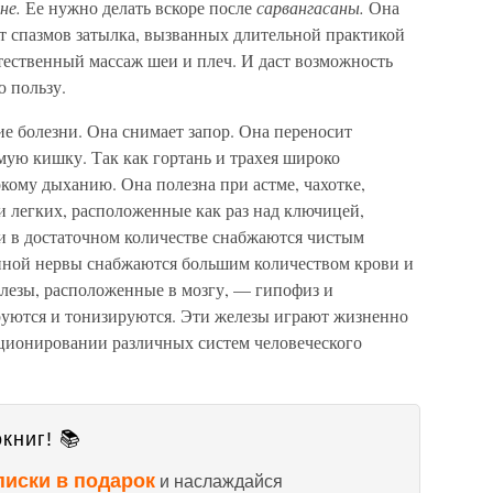
не.
Ее нужно делать вскоре после
сарвангасаны.
Она
от спазмов затылка, вызванных длительной практикой
тественный массаж шеи и плеч. И даст возможность
 пользу.
е болезни. Она снимает запор. Она переносит
ую кишку. Так как гортань и трахея широко
кому дыханию. Она полезна при астме, чахотке,
и легких, расположенные как раз над ключицей,
 и в достаточном количестве снабжаются чистым
ной нервы снабжаются большим количеством крови и
лезы, расположенные в мозгу, — гипофиз и
ются и тонизируются. Эти железы играют жизненно
ционировании различных систем человеческого
книг! 📚
писки в подарок
и наслаждайся