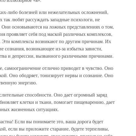
ких-либо болезней или нежелательных осложнений,
х так любят рассуждать западные психологи, не
 Они основываются на ложных представлениях о том,
гия проявляет себя под маской различных комплексов,
 д. Эти комплексы возникают по другим причинам. Их
ие сознания, возникающее из-за избытка зависти,
ства и депрессии, вызванного различными причинами.
е, самоограничение отлично приводит в чувство. Оно
ой. Оно ободряет, тонизирует нервы и сознание. Оно
твенную энергию.
ыслительные способности. Оно дает огромный заряд
обновляет клетки и ткани, помогает пищеварению, дает
евных жизненных ситуациях.
стна! Если вы понимаете это, ваша дорога будет
акой, если вы приложите старание, будете терпеливы,
сли вы будете усмирять свои чувства, правильно себя