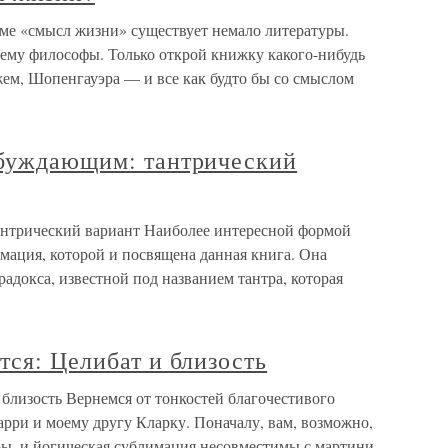
ме «смысл жизни» существует немало литературы.
тему философы. Только открой книжку какого-нибудь
м, Шопенгауэра — и все как будто бы со смыслом
збуждающим: тантрический
антрический вариант Наиболее интересной формой
имация, которой и посвящена данная книга. Она
адокса, известной под названием тантра, которая
тся: Целибат и близость
 близость Вернемся от тонкостей благочестивого
рри и моему другу Кларку. Поначалу, вам, возможно,
кры, и йогическая сублимация несовместимы с мартини,