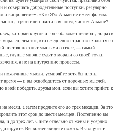
и и совершать добродетельные поступки, регулярно
м и вопрошением: «Кто Я?» Атман не имеет формы.
 частица грязи или похоти в вечном, чистом Атмане?
век, который круглый год соблюдает целибат, но раз в
 морален, чем тот, кто ежедневно страстно сходится со
ый постоянно занят мыслями о сексе, — самый
ые, глупые миряне судят о морали со своей точки
явления, а не на внутренние процессы.
и похотливые мысли, усмиряйте хотя бы плоть.
т время — и вы освободитесь от порочных мыслей.
но в ней победить, друзья мои, если вы хотите прийти к
на месяц, а затем продлите его до трех месяцев. За это
родлить этот срок до шести месяцев. Постепенно вы
а, и до трех лет. Спите отдельно от жены и усердно
дитируйте. Вы возненавидите похоть. Вы ощутите