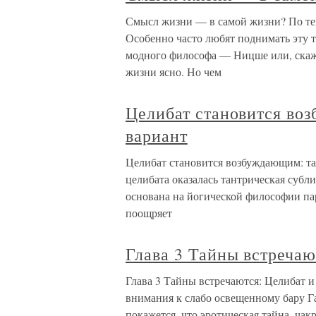
Смысл жизни — в самой жизни? По те
Особенно часто любят поднимать эту 
модного философа — Ницше или, скаже
жизни ясно. Но чем
Целибат становится во
вариант
Целибат становится возбуждающим: т
целибата оказалась тантрическая субл
основана на йогической философии пар
поощряет
Глава 3 Тайны встречаю
Глава 3 Тайны встречаются: Целибат и
внимания к слабо освещенному бару Га
покажется, что эротическая тайна, ча