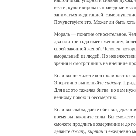
вести, культивировать праведные мысл
заниматься медитацией, самовнушение
Почувствуйте это. Может ли быть хоть
Мораль — понятие относительное. Чело
два или три года имеет женщину, более
своей законной женой. Человек, котор
аморальный из людей. Но невежественн
зрения и смотрят лишь на внешние про
Если вы не можете контролировать сво
Энергично выполняйте
садхану.
Приде
Для вас это тяжелая битва, но вам нуж
вечному покою и бессмертию.
Если вы слабы, дайте обет воздержания 
время вы накопите силы. Вы сможете п
сможете продлить воздержание и до год
делайте
джапу, киртан
и ежедневно ме