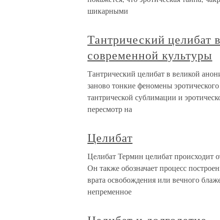
шикарными
Тантрический целибат 
современной культуры
Тантрический целибат в великой ано
заново тонкие феномены эротического 
тантрической сублимации и эротическ
пересмотр на
Целибат
Целибат Термин целибат происходит от
Он также обозначает процесс построен
врата освобождения или вечного блаж
непременное