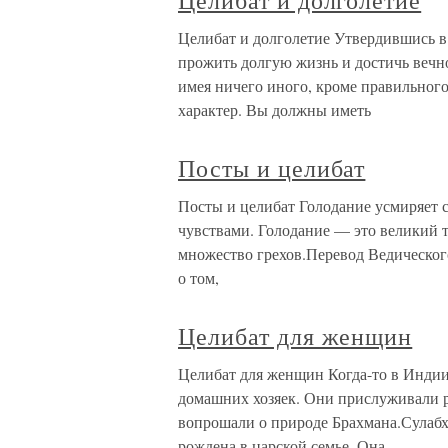
Целибат и долголетие
Целибат и долголетие Утвердившись в
прожить долгую жизнь и достичь вечн
имея ничего иного, кроме правильног
характер. Вы должны иметь
Посты и целибат
Посты и целибат Голодание усмиряет с
чувствами. Голодание — это великий 
множество грехов.Перевод Ведическо
о том,
Целибат для женщин
Целибат для женщин Когда-то в Индии
домашних хозяек. Они прислуживали 
вопрошали о природе Брахмана.Сулаб
рождена в царской семье. Она