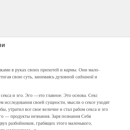
ни
ками в руках своих прихотей и
кармы.
Они мало-
стигая свою суть, занимаясь духовной
садханой
и
секса и эго. Эго —это главное. Это основа. Секс
тем исследования своей сущности, мысли о сексе уходят
бы, утратил все свое величие и стал рабом секса и эго
эго — продукты незнания. Заря познания Себя
двух разбойников, грабящих этого маленького,
это иллюзорное «я».