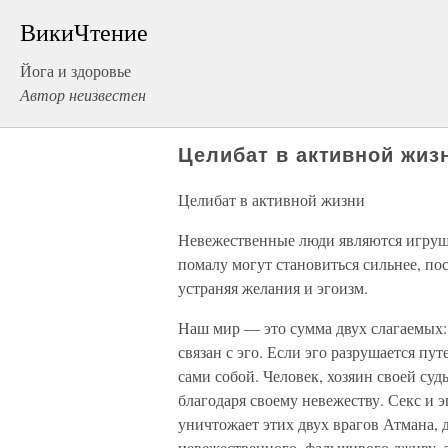
ВикиЧтение
Йога и здоровье
Автор неизвестен
Целибат в активной жиз
Целибат в активной жизни
Невежественные люди являются игруш
помалу могут становиться сильнее, по
устраняя желания и эгоизм.
Наш мир — это сумма двух слагаемых: 
связан с эго. Если эго разрушается пу
сами собой. Человек, хозяин своей судь
благодаря своему невежеству. Секс и 
уничтожает этих двух врагов Атмана, 
невежественного, фальшивого дживу, 