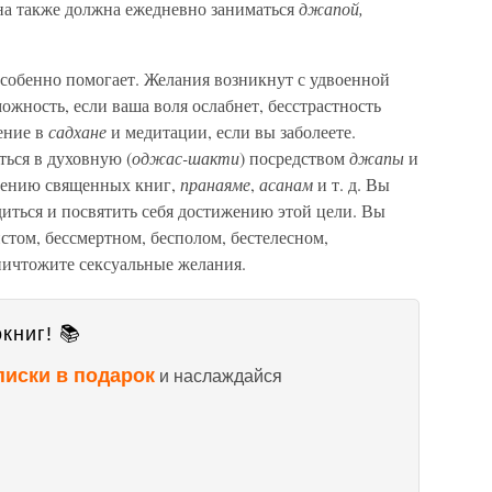
на также должна ежедневно заниматься
джапой,
собенно помогает. Желания возникнут с удвоенной
можность, если ваша воля ослабнет, бесстрастность
ление в
садхане
и медитации, если вы заболеете.
ься в духовную (
оджас-шакти
) посредством
джапы
и
учению священных книг,
пранаяме
,
асанам
и т. д. Вы
иться и посвятить себя достижению этой цели. Вы
том, бессмертном, бесполом, бестелесном,
ничтожите сексуальные желания.
книг! 📚
писки в подарок
и наслаждайся