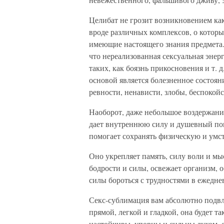
Целибат не грозит возникновением ка
вроде различных комплексов, о которы
имеющие настоящего знания предмета.
что нереализованная сексуальная энер
таких, как боязнь прикосновения и т.
основой является болезненное состоян
ревности, ненависти, злобы, беспокой
Наоборот, даже небольшое воздержани
дает внутреннюю силу и душевный пок
помогает сохранять физическую и умс
Оно укрепляет память, силу воли и м
бодрости и силы, освежает организм, 
силы бороться с трудностями в ежедн
Секс-сублимация вам абсолютно подвла
прямой, легкой и гладкой, она будет т
настойчивы, упорны и сильны духом, е