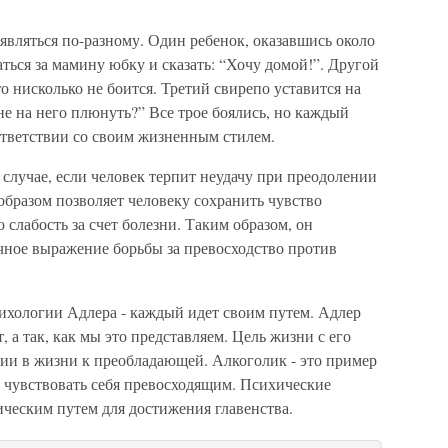
вляться по-разному. Один ребенок, оказавшись около
аться за мамину юбку и сказать: “Хочу домой!”. Другой
то нисколько не боится. Третий свирепо уставится на
не на него плюнуть?” Все трое боялись, но каждый
ответствии со своим жизненным стилем.
в случае, если человек терпит неудачу при преодолении
бразом позволяет человеку сохранить чувство
 слабость за счет болезни. Таким образом, он
ное выражение борьбы за превосходство против
хологии Адлера - каждый идет своим путем. Адлер
т, а так, как мы это представляем. Цель жизни с его
ции в жизни к преобладающей. Алкоголик - это пример
бы чувствовать себя превосходящим. Психические
ическим путем для достижения главенства.