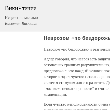
ВикиЧтение
Исцеление мыслью
Васютин Васютин
Неврозом «по бездорож
Неврозом «по бездорожью и разгильдя
Адлер говорил, что невроз есть защит
безопасных границах разрушительных
предположил, что каждый человек появ
которое создает чувство неполноценнос
является стимулом для его развития. Д
“комплекс неполноценности” и считал,
компенсации.
Если чувство неполноценности очень с
гиперкомпенсации неполноценности.