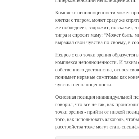
Комплекс неполноценности может проя
клетки с тигром, может сразу же спрят
же побледнеет, задрожит, но скажет, ч
тигра и спросит маму: “Может быть, м
выражал свои чувства по-своему, в со
Невроз с его точки зрения образуется 
комплекса неполноценности. И таким о
собственного достоинства, относя свою
понимает нервные симптомы как конеч
чувства неполноценности.
Основная позиция индивидуальной пси
говорил, что все не так, как происходи
точки зрения - прийти от низкой пози
того, как использовать алкоголь, что
расстройства тоже могут стать специф