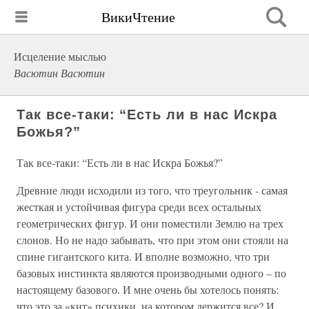
ВикиЧтение
Исцеление мыслью
Васютин Васютин
Так все-таки: “Есть ли в нас Искра
Божья?”
Так все-таки: “Есть ли в нас Искра Божья?”
Древние люди исходили из того, что треугольник - самая
жесткая и устойчивая фигура среди всех остальных
геометрических фигур. И они поместили Землю на трех
слонов. Но не надо забывать, что при этом они стояли на
спине гигантского кита. И вполне возможно, что три
базовых инстинкта являются производными одного – по
настоящему базового. И мне очень бы хотелось понять:
что это за «кит» психики, на котором держится все? И