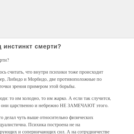
ц инстинкт смерти?
рти?
сь считать, что внутри психики тоже происходит
ер, Либидо и Морбидо, две противоположные по
точки зрения примером этой борьбы.
ди: то им холодно, то им жарко. А если так случится,
й, они царственно и небрежно НЕ ЗАМЕЧАЮТ этого.
это делал чуть выше относительно физических
дуалистична. Психика построена не на
ирующих и соперничающих сил. А на сотрудничестве