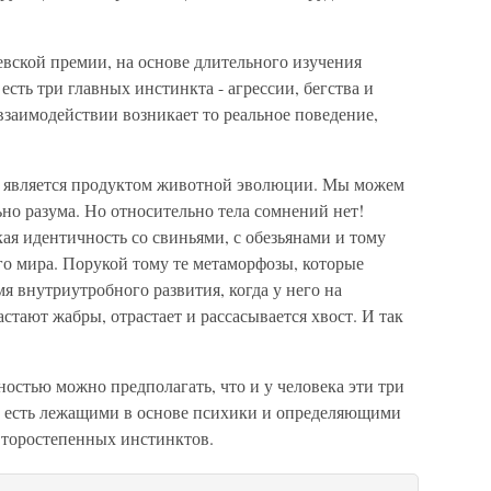
левской премии, на основе длительного изучения
сть три главных инстинкта - агрессии, бегства и
 взаимодействии возникает то реальное поведение,
ело является продуктом животной эволюции. Мы можем
ьно разума. Но относительно тела сомнений нет!
ая идентичность со свиньями, с обезьянами и тому
о мира. Порукой тому те метаморфозы, которые
я внутриутробного развития, когда у него на
стают жабры, отрастает и рассасывается хвост. И так
остью можно предполагать, что и у человека эти три
о есть лежащими в основе психики и определяющими
второстепенных инстинктов.