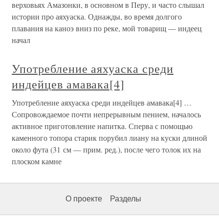
верховьях Амазонки, в основном в Перу, и часто слышал
истории про аяхуаска. Однажды, во время долгого
плавания на каноэ вниз по реке, мой товарищ — индеец
начал
Употребление аяхуаска среди
индейцев амавака[4]
Употребление аяхуаска среди индейцев амавака[4] …
Сопровождаемое почти непрерывным пением, началось
активное приготовление напитка. Сперва с помощью
каменного топора старик порубил лиану на куски длиной
около фута (31 см — прим. ред.), после чего толок их на
плоском камне
О проекте
Разделы