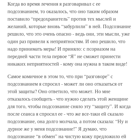
Когда во время лечения я разговаривал с ее
подсознанием, то оказалось, что оно таким образом
поставило “предохранитель” против тех мыслей и
желаний, которые вновь “забурлили” в ней. Подсознание
решило, что это очень опасно - ведь они, эти мысли, уже
один раз привели к неприятностям. И оно решило, что
надо принимать меры! И приняло: с псориазом на
передней части тела первое “Я” не сможет принести
никаких неприятностей - кому она нужна в таком виде!
Самое комичное в этом то, что при “разговоре” с
подсознанием я спросил - может ли оно отказаться от
этой защиты? Оно ответило, что может. Но мне
отказалось сообщить - что нужно сделать этой женщине
для того, чтобы подсознание сняло эту “защиту”. И когда
после сеанса я спросил ее - что же все-таки ей сказало
подсознание, она долго молчала, а потом сказала: “Ну и
дурное же у меня подсознание!” Я думаю, что
подсознание “в обмен” на чистую кожу предложило ей