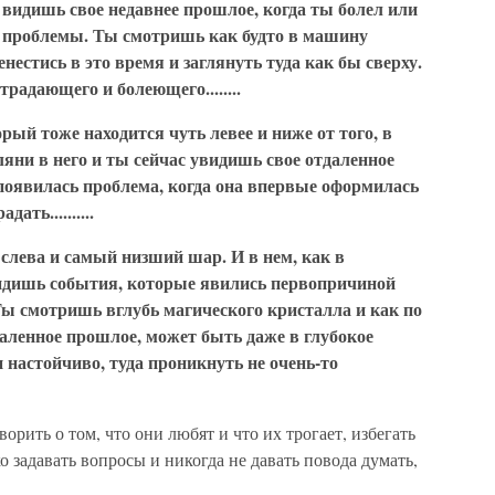
видишь свое недавнее прошлое, когда ты болел или
 проблемы. Ты смотришь как будто в машину
нестись в это время и заглянуть туда как бы сверху.
традающего и болеющего........
рый тоже находится чуть левее и ниже от того, в
ляни в него и ты сейчас увидишь свое отдаленное
появилась проблема, когда она впервые оформилась
ать..........
слева и самый низший шар. И в нем, как в
идишь события, которые явились первопричиной
 Ты смотришь вглубь магического кристалла и как по
аленное прошлое, может быть даже в глубокое
 настойчиво, туда проникнуть не очень-то
орить о том, что они любят и что их трогает, избегать
о задавать вопросы и никогда не давать повода думать,