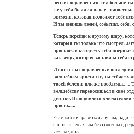
него вглядываешься, тем больше ты 
же у тебя были сильные личностные
времени, которая позволяет тебе пере
И ты видишь людей, события, себя, с
Теперь перейди к другому шару, кото
который ты только что смотрел. Заг
прошлое, в котором у тебя впервые 
как вещь, которая заставила тебя страд
И вот ты заглядываешь в последний 
волшебном кристалле, ты сейчас ув
твоей болезни или же проблемы......
волшебству переносишься в свое отд
детство. Вглядывайся внимательно и
просто......
Если хотите нравиться другим, надо гов
споров о вещах, им безразличных, редк
что вы умнее.