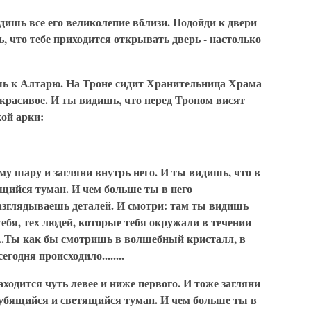
дишь все его великолепие вблизи. Подойди к двери
ь, что тебе приходится открывать дверь - настолько
шь к Алтарю. На Троне сидит Хранительница Храма
 красивое. И ты видишь, что перед Троном висят
ой арки:
му шару и загляни внутрь него. И ты видишь, что в
щийся туман. И чем больше ты в него
азглядываешь деталей. И смотри: там ты видишь
ебя, тех людей, которые тебя окружали в течении
....Ты как бы смотришь в волшебный кристалл, в
годня происходило........
ходится чуть левее и ниже первого. И тоже загляни
лубящийся и светящийся туман. И чем больше ты в