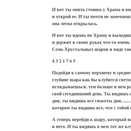
И вот ты опять стоишь у Храма и ви
и открой ее. И ты почти не замечаеш
она легко открылась.
И вот ты идешь по Храму и выходи
и держит в своих руках что-то очень
Семь Хрустальных шаров в виде так
4 3 2 1 7 6 5
Подойди к самому верхнему и средне
глубине шара как бы клубится светя
вглядываешься, тем больше в нем р
свой сегодняшний день. Ты видишь с
дня, ты видишь все сюжеты дня......
котором ты видишь все, что с тобой се
А теперь перейди к шару, который на
в него. И ты видишь в нем тот же к