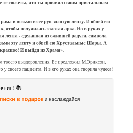
се те сюжеты, что ты проявил своим пристальным
ама и возьми из ее рук золотую ленту. И обвей ею
, чтобы получилась золотая арка. Но в руках у
я лента - сделанная из ожившей радуги, символа
озьми эту ленту и обвей ею Хрустальные Шары. А
 красиво! И выйди из Храма».
тм твоего выздоровления. Ее предложил М.Эриксон,
о у своего пациента. И в его руках она творила чудеса!
книг! 📚
писки в подарок
и наслаждайся