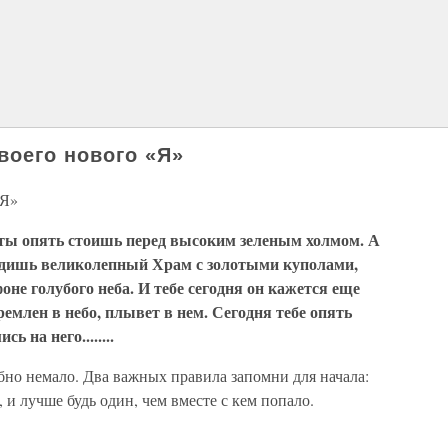
воего нового «Я»
«Я»
то ты опять стоишь перед высоким зеленым холмом. А
идишь великолепный Храм с золотыми куполами,
не голубого неба. И тебе сегодня он кажется еще
ремлен в небо, плывет в нем. Сегодня тебе опять
ь на него........
бно немало. Два важных правила запомни для начала:
, и лучше будь один, чем вместе с кем попало.