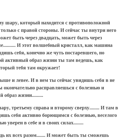
ому шару, который находится с противоположной
только с правой стороны. И сейчас ты внутри него
может быть через двадцать, может быть через
.......... И этот волшебный кристалл, как машина
идишь себя, конечно же чуть постаревшего, но
кой активный образ жизни ты там ведешь, как
оторый тебя там окружает!
ыше и левее. И в нем ты сейчас увидишь себя в не
ы окончательно расправляешься с болезнью и
браз жизни.........
у, третьему справа и второму сверху........ И там в
дишь себя активно борющимся с болезнью, веселого
уверен в себе и в своих силах........
дь их всех разом....... И может быть ты сможешь