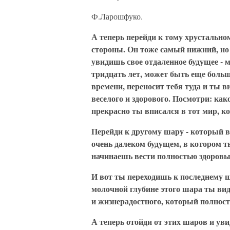
Ф.Ларошфуко.
А теперь перейди к тому хрустальн
стороны. Он тоже самый нижний, но 
увидишь свое отдаленное будущее - 
тридцать лет, может быть еще больше
времени, переносит тебя туда и ты в
веселого и здорового. Посмотри: ка
прекрасно ты вписался в тот мир, к
Перейди к другому шару - который в
очень далеком будущем, в котором т
начинаешь вести полностью здоровый о
И вот ты переходишь к последнему шар
молочной глубине этого шара ты ви
и жизнерадостного, который полностью 
А теперь отойди от этих шаров и уви