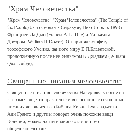
"Храм Человечества"
"Храм Человечества" "Храм Человечества" (The Temple of
the People) был основан в Сиракузе, Нью-Йорк, в 1898 г.
Францией Ла Дью (Francia A.La Due) и Уильямом
Доуэром (William H.Dower). Он принял эстафету
теософского Учения, данного миру Е.П.Блаватской,
продолженную после нее Уильямом К.Джаджем (William
Quan Judge),
Священные писания человечества
Священные писания человечества Наверняка многие из
вас замечали, что практически все основные священные
писания человечества (Библия, Коран, Бхагавад-гита,
Ади Грантх и другие) говорят очень похожие вещи.
Конечно, можно найти и много отличий, но
общечеловеческие