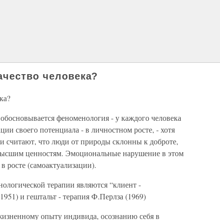
ачество человека?
ка?
 обосновывается феноменология - у каждого человека
ции своего потенциала - в личностном росте, - хотя
ни считают, что люди от природы склонны к доброте,
 высшим ценностям. Эмоциональные нарушение в этом
в росте (самоактуализации).
ологической терапии являются “клиент -
951) и гештальт - терапия Ф.Перлза (1969)
жизненному опыту индивида, осознанию себя в