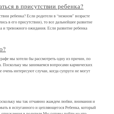
ться в присутствии ребенка?
ствии ребенка? Если родители в “нежном” возрасте
лись в его присутствии), то все дальнейшее развитие
а и тревожного ожидания. Если развитие ребенка
о?
графе мы хотели бы рассмотреть одну из причин, по
ка. Поскольку мы занимаемся вопросами кармических
не очень интересуют случаи, когда супруги не могут
поскольку мы так отчаянно жаждем любви, внимания и
овать в испуганного и цепляющегося Ребенка, который
ь отчуждения в родителе.Мы готовы пойти на что