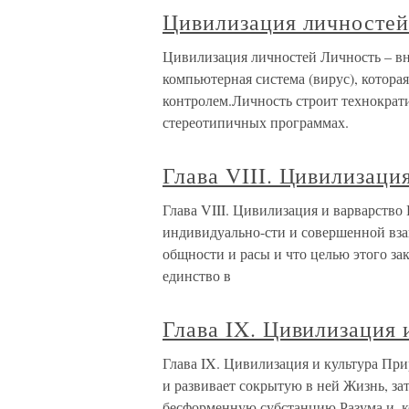
Цивилизация личносте
Цивилизация личностей Личность – вн
компьютерная система (вирус), котора
контролем.Личность строит технократ
стереотипичных программах.
Глава VIII. Цивилизаци
Глава VIII. Цивилизация и варварств
индивидуально-сти и совершенной вза
общности и расы и что целью этого за
единство в
Глава IX. Цивилизация 
Глава IX. Цивилизация и культура Пр
и развивает сокрытую в ней Жизнь, з
бесформенную субстанцию Разума и, ко