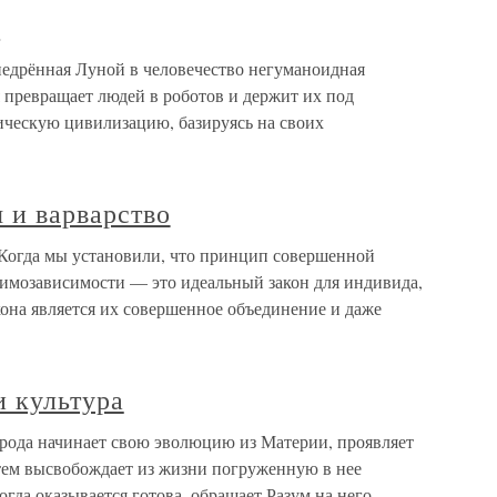
й
едрённая Луной в человечество негуманоидная
я превращает людей в роботов и держит их под
ическую цивилизацию, базируясь на своих
я и варварство
о Когда мы установили, что принцип совершенной
имозависимости — это идеальный закон для индивида,
кона является их совершенное объединение и даже
и культура
ирода начинает свою эволюцию из Материи, проявляет
атем высвобождает из жизни погруженную в нее
гда оказывается готова, обращает Разум на него